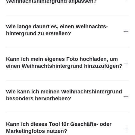
Weihnachts­hintergrund anpassen?
Ja. Du kannst den Weihnachts­hintergrund anpassen, indem
du die gewünschte Szene beschreibst. Bitte um bestimmte
Farben, Stimmungen oder Umgebungen, die zu deiner Idee
Wie lange dauert es, einen Weihnachts­
passen. Einfache Worte reichen aus, damit die KI den
hintergrund zu erstellen?
gewünschten Look erstellt.
Es dauert nur wenige Sekunden. Die KI erstellt klare
Weihnachts­hintergründe sehr schnell, und du kannst die
Ergebnisse sofort ansehen. So lassen sich verschiedene
Kann ich mein eigenes Foto hochladen, um
Looks testen, bevor du deine Lieblingsversion speicherst.
einen Weihnachts­hintergrund hinzuzufügen?
Ja. Du kannst ein einzelnes Foto oder mehrere hochladen und
sie in einem einfachen Schritt in Weihnachtsbilder verwandeln.
Die KI aktualisiert den Hintergrund sofort und bietet festliche
Wie kann ich meinen Weihnachts­hintergrund
Designs, die zu deinem Bild passen.
besonders hervorheben?
Probiere unterschiedliche Eingaben aus, um neue Ideen zu
erhalten. Kombiniere zum Beispiel einen verschneiten Wald
mit warmem Licht oder wähle kräftige rote und grüne Farben.
Kann ich dieses Tool für Geschäfts- oder
Teste die KI-Versionen und entscheide dich für die stärkste
Marketingfotos nutzen?
Wirkung.