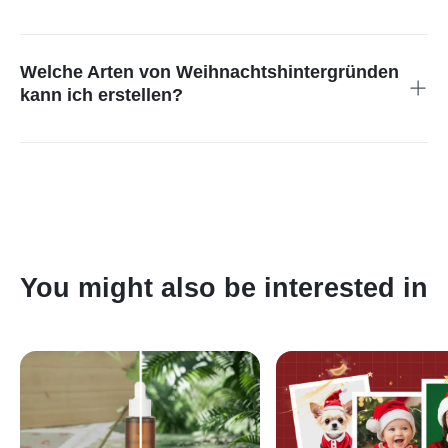
Ja. Es eignet sich für E-Commerce, Weihnachtskampagnen
und Social-Media-Anzeigen. Du kannst einen Weihnachts­
hintergrund zum Foto hinzufügen und deiner Marke einen
Welche Arten von Weihnachts­hintergründen
festlichen Stil geben, ganz ohne Fotografen oder Designer.
kann ich erstellen?
Du kannst viele Weihnachtsstile erstellen, von gemütlichen
Innenräumen bis zu verschneiten Straßen oder hellen
Weihnachtsbäumen. Auch verspielte Themen wie Kaminecken
oder Weihnachtsmann-Stile sind möglich. Das Tool bietet viele
Optionen für unterschiedliche Anforderungen.
You might also be interested in