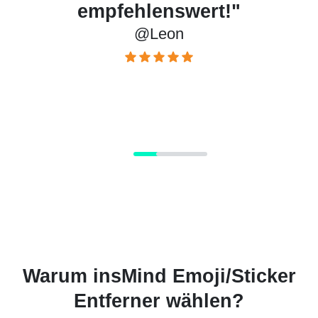
!"
bedienen!"
@Lena
Warum insMind Emoji/Sticker
Entferner wählen?