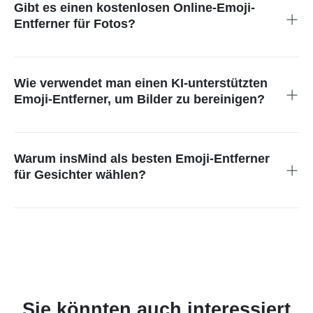
während des Bearbeitungsprozesses.
Gibt es einen kostenlosen Online-Emoji-
Entferner für Fotos?
Ja! Wenn Sie keine Ultra-HD-Bilder herunterladen müssen,
bietet insMind eine komplett kostenlose Online-Plattform, die
keinen Download-Prozess benötigt.
Wie verwendet man einen KI-unterstützten
Emoji-Entferner, um Bilder zu bereinigen?
Markieren Sie einfach die Emojis im Bild und die KI übernimmt
den Rest.
Warum insMind als besten Emoji-Entferner
für Gesichter wählen?
Ein KI-unterstütztes Tool von unserer Service-Plattform
ermöglicht es Ihnen, professionelle Bearbeitungen zu erhalten,
die sofort Emoji von Gesichtern entfernen und Ihre Bilder
effizient wiederherstellen.
Sie könnten auch interessiert