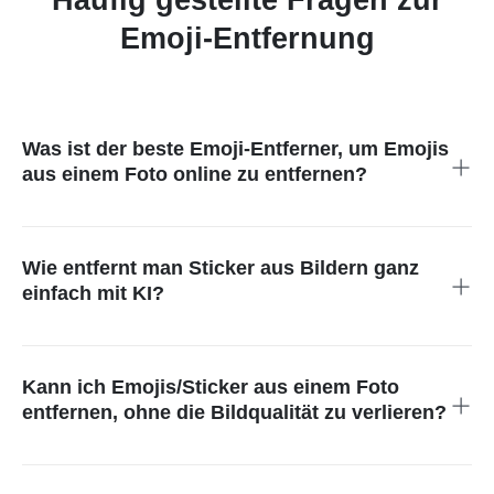
Emoji-Entfernung
Was ist der beste Emoji-Entferner, um Emojis
aus einem Foto online zu entfernen?
Der kostenlose, KI-unterstützte Emoji-Entferner von insMind
bietet schnelle Lösungen und liefert hochwertige, saubere
Ergebnisse.
Wie entfernt man Sticker aus Bildern ganz
einfach mit KI?
Sie können Ihr Bild in das KI-System hochladen, das den
markierten Sticker präzise entfernt.
Kann ich Emojis/Sticker aus einem Foto
entfernen, ohne die Bildqualität zu verlieren?
Ja! Das Tool, das wir anbieten, schützt sowohl die
Hintergrundelemente als auch die umliegenden Details