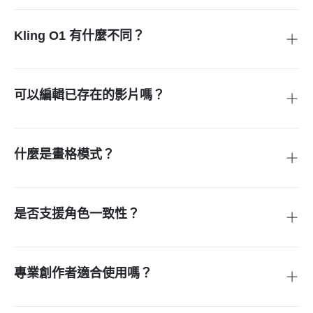
片段轉換為影片，也能在同一個簡單流程中直接編輯現有影
片。
Kling O1 有什麼不同？
許多工具會將影片製作流程拆成多個步驟，而 Kling O1 把所
有操作整合在同一個地方，讓畫面更一致、產出更快速，也減
少反覆修改的情況。
可以編輯已存在的影片嗎？
可以。你能移除或新增物件、調整外觀、更換背景，或延伸場
景，不需要額外的追蹤或遮罩設定。
什麼是畫格模式？
畫格模式可讓你上傳一張或兩張圖片，用來引導影片的動態方
向，非常適合產品圖片、品牌畫面或事先規劃好的故事場景。
是否支援角色一致性？
支援。即使鏡頭移動，系統仍能在所有畫格中維持臉部、服裝
與形體的一致。
專業創作者適合使用嗎？
非常適合。許多行銷人員、影像創作者與 YouTuber 都使用
Kling O1 來發想創意、編輯場景或製作最終影片。