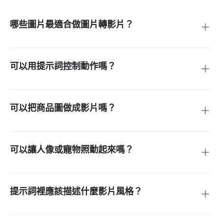
哪些圖片最適合做圖片轉影片？
建議使用主體明確、光線較好、細節清楚的圖片。商品圖、人
像、寵物照、旅行照、角色圖和生活方式圖片通常更容易保持
主體一致並生成自然動作。
可以用提示詞控制動作嗎？
可以。寫明主體動作、鏡頭運動、速度、氛圍、背景和構圖，
例如緩慢推進、輕微轉頭、雲層移動、棚拍光效或直式社群格
式。
可以把商品圖做成影片嗎？
可以。上傳商品圖後，描述產品 reveal、鏡頭角度、光線、背
景和要凸顯的細節，適合電商推廣、上新預告和廣告素材。
可以讓人像或寵物照動起來嗎？
可以。可以加入眨眼、髮絲動作、輕微轉頭、寵物耳朵或尾巴
動作。提示詞盡量自然，幫助保持臉部、毛色和身體形態一
致。
提示詞裡應該描述什麼影片風格？
寫清最終用途和視覺風格，例如 cinematic、社群短片、產品
demo、UGC 廣告、動漫、卡通、旅行 Reel、溫暖家庭短片