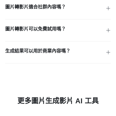
或棚拍商品影片。
圖片轉影片適合社群內容嗎？
適合。它可以把一張圖變成 TikTok、Reels、Shorts、故事、
廣告和日常貼文的短影片。建議要求行動端構圖、簡單動作和
一個清楚視覺鉤子。
圖片轉影片可以免費試用嗎？
insMind 提供部分 AI 工具和功能的免費試用。可用額度、時
長、匯出品質和進階功能會根據帳號或方案有所不同。
生成結果可以用於商業內容嗎？
可以，前提是你擁有來源圖片及其中視覺元素的使用權。不要
未經授權使用第三方品牌、受版權保護角色或他人私密圖片。
更多圖片生成影片 AI 工具