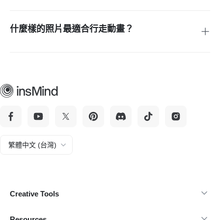
AI 行走生成器創造出流暢、自然的動作，讓照片栩栩如生。
什麼樣的照片最適合行走動畫？
清晰的全身或肖像圖片，並且光線良好的照片能產生最真實的
效果。
繁體中文 (台灣)
Creative Tools
Resources