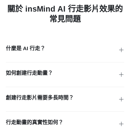
關於 insMind AI 行走影片效果的
常見問題
什麼是 AI 行走？
insMind 的 AI 行走功能利用人工智慧將靜態圖像轉換為真實的
行走動畫。
如何創建行走動畫？
創建 AI 行走效果動畫，上傳照片，生成後即可在幾秒鐘內下
載你的動畫。
創建行走影片需要多長時間？
大多數動畫的處理時間為幾秒到一分鐘，具體取決於照片。
行走動畫的真實性如何？