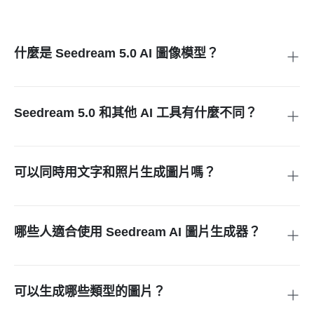
什麼是 Seedream 5.0 AI 圖像模型？
Seedream 5.0 是由 ByteDance 開發的進階 AI 圖像模型，結
合創意生成與邏輯推理能力。它不只能依照文字生成圖片，也
能用來轉換照片，同時維持不錯的準確度與畫面一致性。
Seedream 5.0 和其他 AI 工具有什麼不同？
和傳統模型相比，Seedream 5.0 更重視推理與理解能力。它
能更準確解讀提示詞，減少隨機生成的偏差，讓產出的圖片更
貼近使用者想要的效果。
可以同時用文字和照片生成圖片嗎？
可以。你可以用 Seedream 文生圖，根據提示詞直接生成圖
片；也能使用 Seedream 圖生圖，搭配既有照片進一步轉換、
重製與細修，操作彈性更高。
哪些人適合使用 Seedream AI 圖片生成器？
Seedream AI 圖片生成器適合設計師、行銷人員、內容創作者
與新手使用。無論是否有設計經驗，都能快速用文字或照片製
作高品質視覺圖片。
可以生成哪些類型的圖片？
你可以透過 Seedream 文生圖與圖生圖功能，製作藝術風格圖