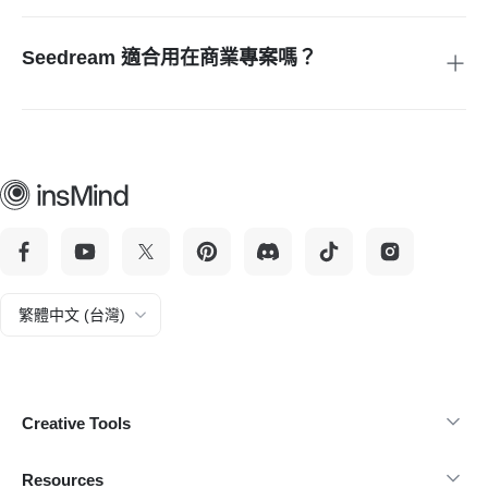
片、社群貼文視覺、產品圖片、概念設計圖等多種類型的內
容。
Seedream 適合用在商業專案嗎？
可以。這個模型專為產出高品質且風格穩定的圖片而設計，適
合用於品牌設計、行銷素材與其他商業應用情境。
繁體中文 (台灣)
Creative Tools
Resources