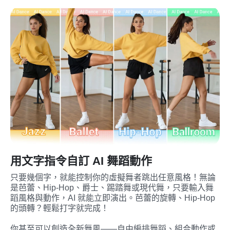
用文字指令自訂 AI 舞蹈動作
只要幾個字，就能控制你的虛擬舞者跳出任意風格！無論
是芭蕾、Hip-Hop、爵士、踢踏舞或現代舞，只要輸入舞
蹈風格與動作，AI 就能立即演出。芭蕾的旋轉、Hip-Hop 
的頭轉？輕鬆打字就完成！

你甚至可以創造全新舞風——自由編排舞蹈、組合動作或