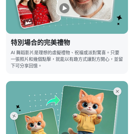
特別場合的完美禮物
AI 舞蹈影片是理想的虛擬禮物、祝福或派對驚喜。只要
一張照片和幾個點擊，就能以有趣方式讓對方開心，並留
下可分享回憶。