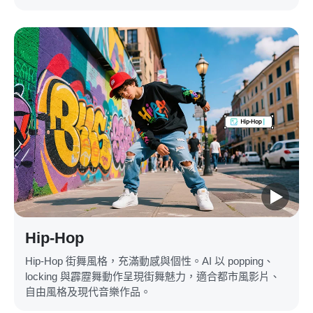
Hip-Hop
Hip-Hop 街舞風格，充滿動感與個性。AI 以 popping、
locking 與霹靂舞動作呈現街舞魅力，適合都市風影片、
自由風格及現代音樂作品。