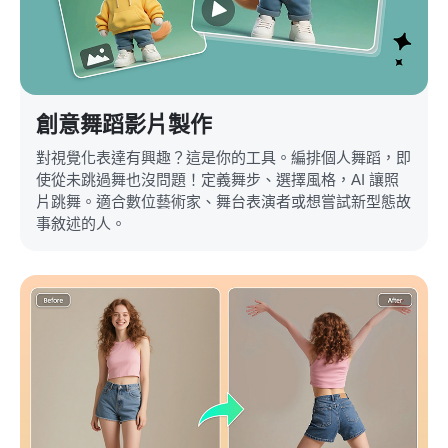
創意舞蹈影片製作
對視覺化表達有興趣？這是你的工具。編排個人舞蹈，即
使從未跳過舞也沒問題！定義舞步、選擇風格，AI 讓照
片跳舞。適合數位藝術家、舞台表演者或想嘗試新型態故
事敘述的人。