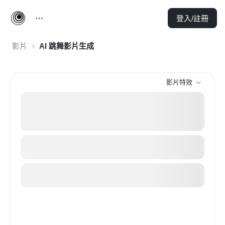
登入/註冊
影片
AI 跳舞影片生成
影片特效