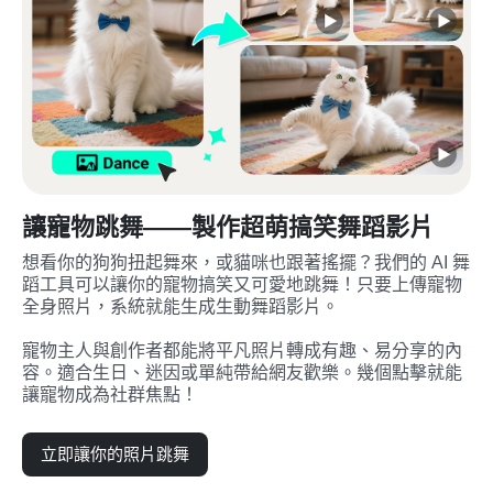
讓寵物跳舞——製作超萌搞笑舞蹈影片
想看你的狗狗扭起舞來，或貓咪也跟著搖擺？我們的 AI 舞
蹈工具可以讓你的寵物搞笑又可愛地跳舞！只要上傳寵物
全身照片，系統就能生成生動舞蹈影片。

寵物主人與創作者都能將平凡照片轉成有趣、易分享的內
容。適合生日、迷因或單純帶給網友歡樂。幾個點擊就能
讓寵物成為社群焦點！
立即讓你的照片跳舞