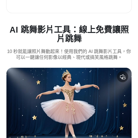
AI 跳舞影片工具：線上免費讓照
片跳舞
10 秒就能讓照片舞動起來！使用我們的 AI 跳舞影片工具，你
可以一鍵讓任何影像以經典、現代或搞笑風格跳舞。