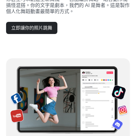
搞怪混搭。你的文字是劇本，我們的 AI 是舞者。這是製作
個人化舞蹈動畫最簡單的方式。
立即讓你的照片跳舞