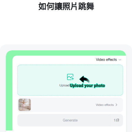
如何讓照片跳舞