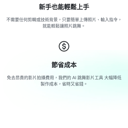
新手也能輕鬆上手
不需要任何剪輯或技術背景，只要簡單上傳照片、輸入指令，
就能輕鬆讓照片跳舞。
節省成本
免去昂貴的影片拍攝費用，我們的 AI 跳舞影片工具 大幅降低
製作成本，省時又省錢。