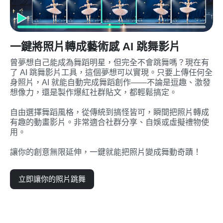
一鍵將照片轉成藝術感 AI 跳舞影片
曾夢想自己能成為舞蹈明星，但完全不會跳舞嗎？現在有
了 AI 跳舞影片工具，這個夢想可以實現。只要上傳任何全
身照片，AI 就能自動完成舞蹈創作——不論是逗趣、激發
想像力，還是製作爆紅社群貼文，都輕鬆搞定。

自由選擇舞蹈風格，從傳統到搞怪皆可，瞬間把照片轉成
有趣的動畫影片。非常適合社群分享、自娛或虛擬禮物使
用。

讓你的創意無限延伸，一鍵就能把照片變成舞動奇蹟！
立即讓你的照片跳舞