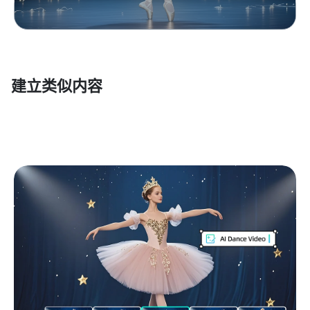
建立类似内容