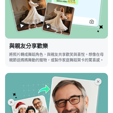
與親友分享歡樂
將照片轉成舞蹈角色，與親友共享歡笑與喜悅。想像在母
親節送媽媽舞動的寵物，或製作家庭舞蹈賀卡的驚喜感。