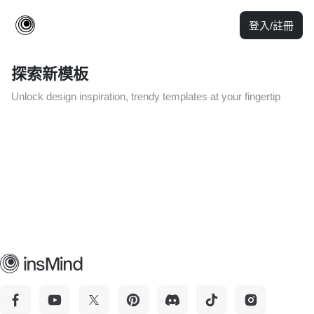
登入/註冊
探索新模板
Unlock design inspiration, trendy templates at your fingertip