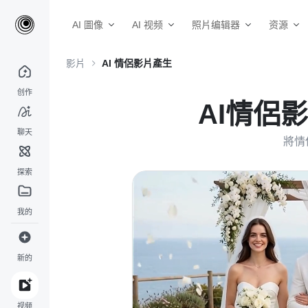
AI 圖像
AI 视频
照片编辑器
资源
影片
AI 情侶影片產生
创作
AI情侶
聊天
將情
探索
我的
新的
视频