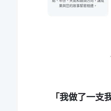
點、年份、天氣和鏡頭方向，讓成
果與您的故事緊密相連。
全不敢相信
「我常用來做 T