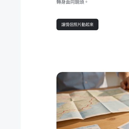
轉身面向鏡頭。
讓情侶照片動起來