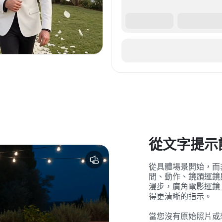
從文字提示
從具體場景開始，而
間、動作、鏡頭運鏡
漫步，廣角電影運鏡
得更清晰的指示。
當您沒有原始照片或