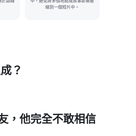
基於路線
中，避免將多個地點或故事節奏壓
縮到一個短片中。
生成？
又有趣，粉絲超喜歡！」
「把