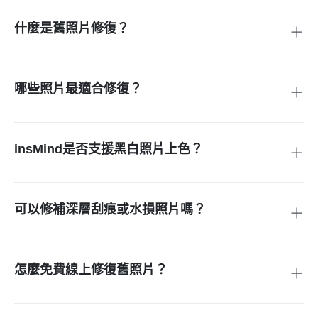
什麼是舊照片修復？
透過AI技術對歷史照片進行重建與修補，處理如刮痕、泛黃、
模糊等問題，同時還原圖像畫質與色彩，達到舊照片翻新的效
果。
哪些照片最適合修復？
本工具最適合用於特寫人像、略有磨損或出現輕微摺痕的舊照
片。不建議修復人物過小或多人合照類型的圖片。
insMind是否支援黑白照片上色？
有的！我們提供AI舊照片上色功能，讓黑白影像一鍵呈現自然
色調與膚色
可以修補深層刮痕或水損照片嗎？
可以！開啟「高級修復模式」，即可修復如裂痕、水漬、破損
等嚴重損害。
怎麼免費線上修復舊照片？
直接上傳照片即可使用我們的免費修復舊照片工具，系統會自
動完成AI修復處理並提供無償下載。