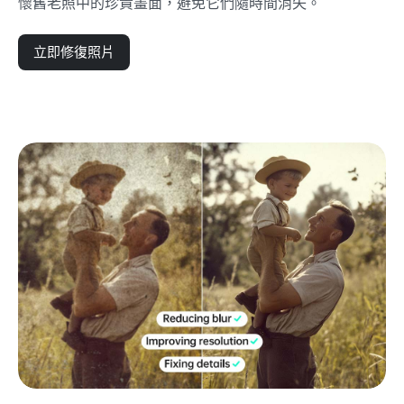
懷舊老照中的珍貴畫面，避免它們隨時間消失。
立即修復照片