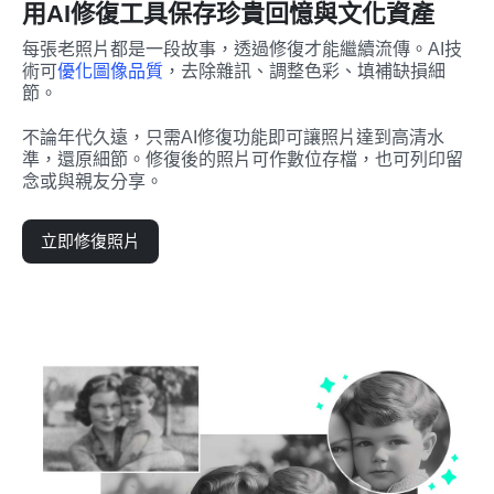
用AI修復工具保存珍貴回憶與文化資產
每張老照片都是一段故事，透過修復才能繼續流傳。AI技
術可
優化圖像品質
，去除雜訊、調整色彩、填補缺損細
節。
不論年代久遠，只需AI修復功能即可讓照片達到高清水
準，還原細節。修復後的照片可作數位存檔，也可列印留
念或與親友分享。
立即修復照片