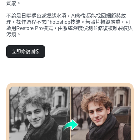
質感。
不論是日曬褪色或邊緣水漬，AI修復都能找回細節與紋
理，操作過程不需Photoshop技能。若照片損毀嚴重，可
啟用Restore Pro模式，由系統深度偵測並修復複雜裂痕與
污痕。
立即修復圖像