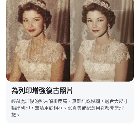
為列印增強復古照片
經AI處理後的照片解析度高、無雜訊或模糊，適合大尺寸
輸出列印，無論用於相框、寫真集或紀念用途都非常理
想。