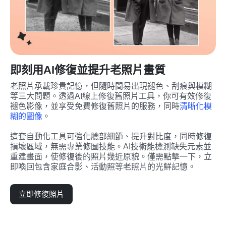
即刻用AI修復並提升老照片畫質
老照片承載珍貴記憶，但隨時間易出現褪色、刮痕與模糊
等三大問題。透過AI線上修復舊照片工具，你可有效修復
褪色影像，並享受免費修復舊照片的服務，同時
清晰化模
糊的圖像
。
這套自動化工具可強化臉部細節、提升對比度，同時修復
損壞區域，無需專業修圖技能。AI技術能檢測缺失元素並
重建畫面，使修復後的照片幾近原貌。僅需點擊一下，立
即喚回包含家庭合影、活動照等老照片的光鮮記憶。
立即修復照片