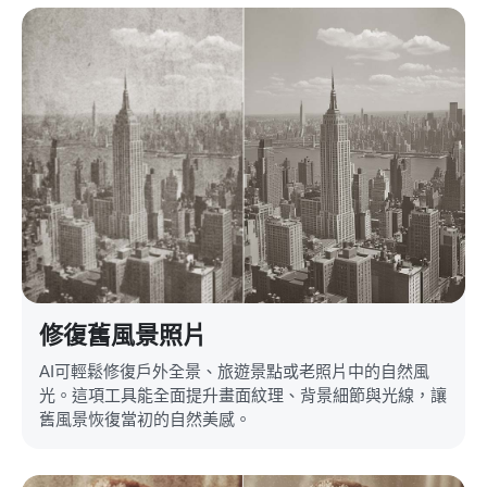
修復舊風景照片
AI可輕鬆修復戶外全景、旅遊景點或老照片中的自然風
光。這項工具能全面提升畫面紋理、背景細節與光線，讓
舊風景恢復當初的自然美感。