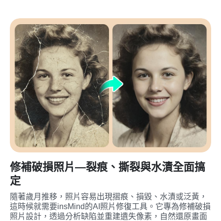
修補破損照片—裂痕、撕裂與水漬全面搞
定
隨著歲月推移，照片容易出現摺痕、損毀、水漬或泛黃，
這時候就需要insMind的AI照片修復工具。它專為修補破損
照片設計，透過分析缺陷並重建遺失像素，自然還原畫面