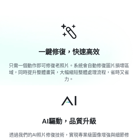
一鍵修復，快速高效
只需一個動作即可修復老照片。系統會自動修復圖片損壞區
域，同時提升整體畫質，大幅縮短整體處理流程，省時又省
力。
AI驅動，品質升級
透過我們的AI照片修復技術，實現專業級圖像增強與細節修