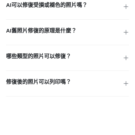
AI可以修復受損或褪色的照片嗎？
當然可以。AI技術會去除損傷、恢復隱藏細節，讓褪色照片重
現生機。
AI舊照片修復的原理是什麼？
AI採用深度學習演算法，分析圖像瑕疵後進行修補，同時提升
畫質與色彩層次，重現舊照片原貌。
哪些類型的照片可以修復？
從退色的復古影像、歷史資料到黑白照片，全都能透過AI完成
數位修復與現代化處理。
修復後的照片可以列印嗎？
當然可以！經AI增強後的照片品質已達專業輸出水準，非常適
合列印成冊或相框保存。