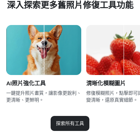
深入探索更多舊照片修復工具功能
AI照片強化工具
清晰化模糊圖片
一鍵提升照片畫質，讓影像更銳利、
修復模糊照片，點擊即可
更清晰、更鮮明。
變清晰，還原真實細節。
探索所有工具