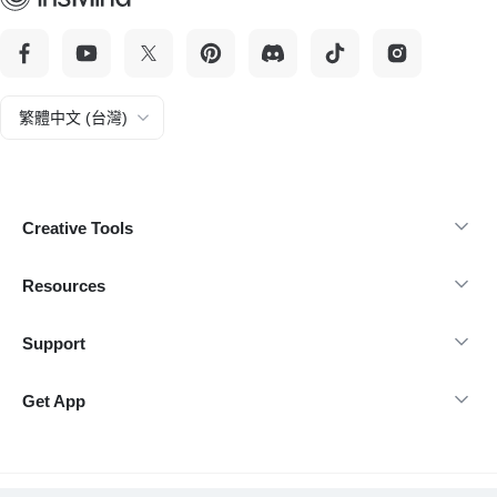
繁體中文 (台灣)
Creative Tools
Resources
Support
Get App