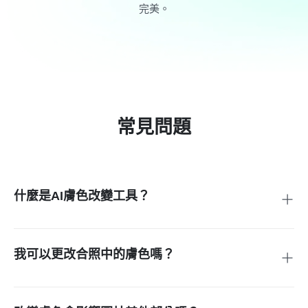
完美。
常見問題
什麼是AI膚色改變工具？
AI膚色調整器是一款能改變照片中膚色的修圖工具。只需透過
提示下指令，它就能巧妙地將膚色調整為古銅色、棕色、黑
色、白色或其他顏色。效果自然，且保留臉部特徵。
我可以更改合照中的膚色嗎？
是的！您可以在一張照片中為多個人改變膚色。AI會自動偵測
每個人，並在整張照片上應用您偏好的膚色變更。