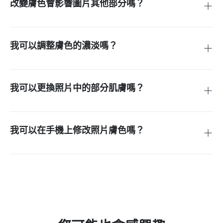
改變膚色會影響圖片其他部分嗎？
不，使用 AI 支援的膚色變換的優勢在於，圖像的其他部分保
持不變。它會識別膚色，調整其色調，同時保持衣物、背景和
光線不受影響。
我可以調整膚色的濃淡嗎？
是的，您可以調整膚色的深淺度。只需在文字提示中指定您喜
歡的色調，即可獲得理想的膚色效果。
我可以更換照片中的部分肌膚嗎？
是的，你可以更換特定部位的膚色，例如手、脖子或臉部。舉
例來說，你可以讓脖子的膚色與臉部一致，或調整手臂的曬黑
程度，使整體看起來更均勻。
我可以在手機上修改照片膚色嗎？
是的，insMind 的膚色變換工具也可以在手機上使用。你可以
直接從手機瀏覽器上使用，或透過 Android 或 iOS 應用程式進
行操作。