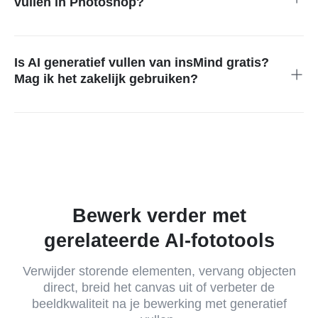
vullen in Photoshop?
insMind is een lichte online optie voor snelle AI-vullingen op
basis van tekstprompts, het vervangen van objecten en het
aanpassen van achtergronden. Het werkt het best als je in de
Is AI generatief vullen van insMind gratis?
browser wilt bewerken zonder ontwerpsoftware voor de
Mag ik het zakelijk gebruiken?
desktop te installeren.
Je kunt gratis online starten met AI generatief vullen in
insMind. Voor zakelijke projecten of klantwerk is het verstandig
om je accountabonnement, downloadinstellingen en
gebruiksrechten te controleren voordat je de definitieve
afbeelding commercieel publiceert.
Bewerk verder met
gerelateerde AI-fototools
Verwijder storende elementen, vervang objecten
direct, breid het canvas uit of verbeter de
beeldkwaliteit na je bewerking met generatief