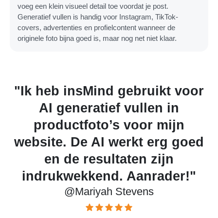
voeg een klein visueel detail toe voordat je post.
Generatief vullen is handig voor Instagram, TikTok-
covers, advertenties en profielcontent wanneer de
originele foto bijna goed is, maar nog net niet klaar.
kt voor
"Ik zocht naar AI generat
n in
vullen online en kwam b
mijn
insMind terecht. Ik ben h
rg goed
blij met de afbeeldingen. 
ijn
ziet er natuurlijk en
ader!"
samenhangend uit."
@Szymon Cabrera