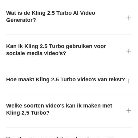
Wat is de Kling 2.5 Turbo AI Video
Generator?
Het is een AI-tool die tekstprompts, afbeeldingen of
start-/eindkaders omzet in hoogwaardige cinematische
video's.
Kan ik Kling 2.5 Turbo gebruiken voor
sociale media video's?
Ja! Kling 2.5 Turbo is perfect voor het creëren van
oogverblindende video's voor sociale mediaplatforms zoals
Instagram, TikTok en YouTube.
Hoe maakt Kling 2.5 Turbo video's van tekst?
Voer eenvoudig een gedetailleerde tekstprompt in die je scène,
camerahoeken en gewenste sfeer beschrijft. Kling 2.5 Turbo
genereert een professionele video op basis van je beschrijving.
Welke soorten video's kan ik maken met
Kling 2.5 Turbo?
Met Kling 2.5 Turbo kun je cinematische trailers, sociale media
video's, productdemo's, muziekvideo's en meer maken.