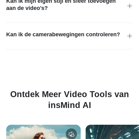
Kan ik mijn eigen stijl en sfeer toevoegen
aan de video's?
Absoluut! Je kunt de stijl, sfeer en zelfs de camerabewegingen
specificeren in je tekstprompt om de video aan te passen aan
jouw visie.
Kan ik de camerabewegingen controleren?
Absoluut. Specificeer “dolly-in”, “laag perspectief”, “tracking
shot” of andere cinematografische termen in je prompt.
Ontdek Meer Video Tools van
insMind AI