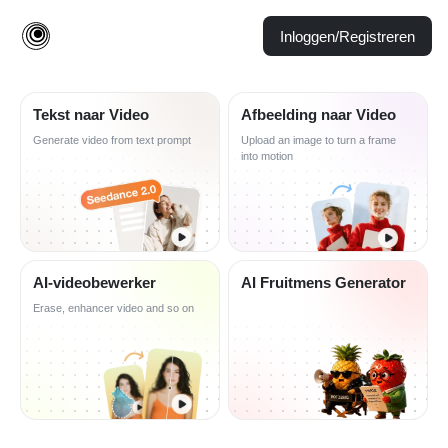
Inloggen/Registreren
Tekst naar Video
Afbeelding naar Video
Generate video from text prompt
Upload an image to turn a frame
into motion
AI-videobewerker
AI Fruitmens Generator
Erase, enhancer video and so on