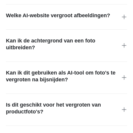
klik op "Vergroot". De AI analyseert de bestaande pixels en vult
de ruimte ertussen in met contextuele informatie om één
Welke AI-website vergroot afbeeldingen?
vloeiend geheel te creëren.
Bezoek insmind.com – dé AI-tool om afbeeldingen te
vergroten, achtergronden uit te breiden, foto's te verbeteren en
compositie te versterken zonder vervorming.
Kan ik de achtergrond van een foto
uitbreiden?
Ja. De functie voor achtergronduitbreiding genereert slim
nieuwe randen en vult lege ruimtes voor een professioneel
resultaat.
Kan ik dit gebruiken als AI-tool om foto's te
vergroten na bijsnijden?
Zeker. Met deze AI-functie kun je eenvoudig het canvas
uitbreiden, verloren randen herstellen en ontbrekende delen
aanvullen. Upload je afbeelding, selecteer het gebied en
Is dit geschikt voor het vergroten van
download direct de vergrote versie.
productfoto's?
Ja. Gebruik deze tool om productafbeeldingen te optimaliseren
voor Shopify, Amazon of advertenties zonder pixelvorming of