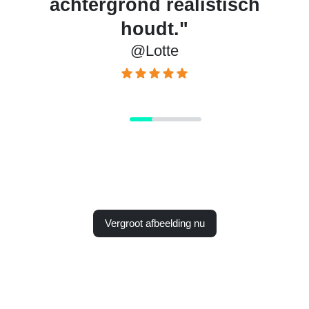
magie."
@Noor
Vergroot afbeelding nu