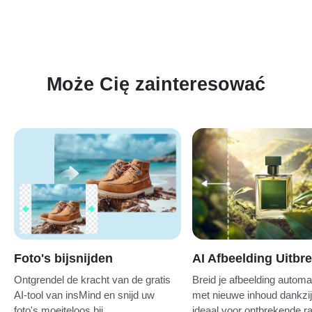
vervorming.
Może Cię zainteresować
Foto's bijsnijden
AI Afbeelding Uitbr
Ontgrendel de kracht van de gratis
Breid je afbeelding automat
AI-tool van insMind en snijd uw
met nieuwe inhoud dankzij
foto's moeiteloos bij.
ideaal voor ontbrekende r