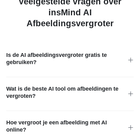
Veelgestelde vragen over
insMind AI
Afbeeldingsvergroter
Is de AI afbeeldingsvergroter gratis te
gebruiken?
Ja, de proefversie van de AI afbeeldingsvergroter is gratis
beschikbaar. Voor downloads in hoge resolutie en zonder
watermerk is er een premiumoptie.
Wat is de beste AI tool om afbeeldingen te
vergroten?
Voor gratis AI afbeeldingsvergroting online is insMind een
uitstekende keuze dankzij snelle verwerking, realistische
invulling en gebruiksgemak op elk apparaat.
Hoe vergroot je een afbeelding met AI
online?
Upload je afbeelding, kies de gewenste maat of verhouding en