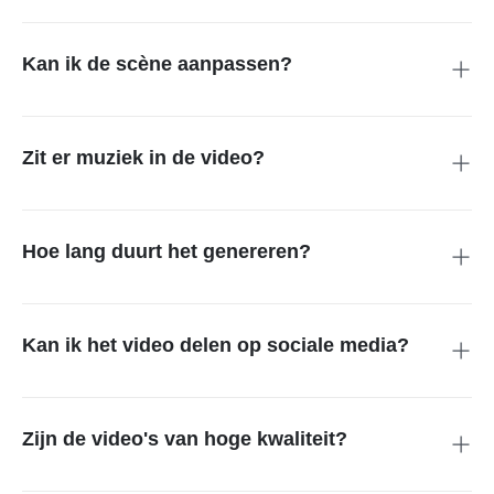
Selecteer je afbeelding en upload — AI doet de rest.
Kan ik de scène aanpassen?
Ja, decoraties, taart, kleding, verlichting en camerahoeken zijn
aanpasbaar.
Zit er muziek in de video?
Ja, muziek wordt automatisch gesynchroniseerd.
Hoe lang duurt het genereren?
Meestal slechts enkele seconden.
Kan ik het video delen op sociale media?
Ja, download of deel via Instagram, Facebook, TikTok of
WhatsApp.
Zijn de video's van hoge kwaliteit?
Ja, met vloeiende animaties en heldere beelden.