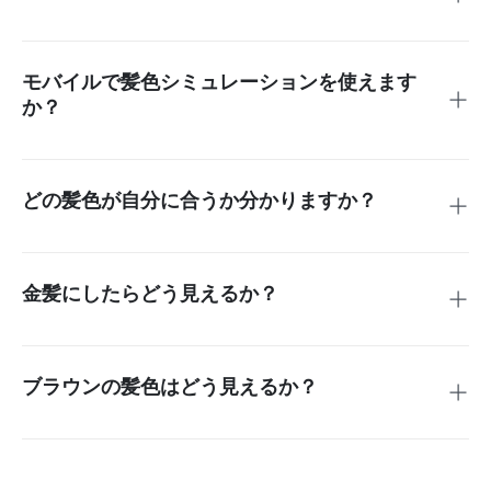
ユーザーは無料で色選択サービスを利用して、バーチャル髪
色試着ツールにアクセスできます。
モバイルで髪色シミュレーションを使えます
か？
このツールは、携帯電話やデスクトップコンピューターでも
問題なく動作し、ユーザーはいつでもどこでも色をテストで
きます。
どの髪色が自分に合うか分かりますか？
システムは、あなたの肌色や顔の特徴を基に色オプションを
決定し、最適なスタイルを提案します。
金髪にしたらどう見えるか？
insMindを使って金髪を試すことができ、髪を染めることな
くその外見を確認できます。
ブラウンの髪色はどう見えるか？
写真を選び、ブラウンや他の髪色を選ぶと、即座に色のプレ
ビューが表示されます。