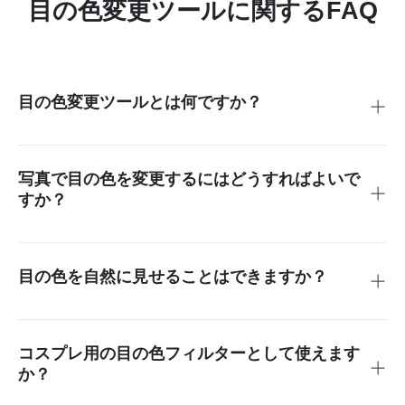
目の色変更ツールに関するFAQ
目の色変更ツールとは何ですか？
目の色変更ツールは、写真の目の色を変更できるオンライン
写真編集ツールです。insMindでは、目のエリアを選択し、
望む色合いを説明します。
写真で目の色を変更するにはどうすればよいで
すか？
明確なポートレートをアップロードし、虹彩部分にブラシを
塗り、色のプロンプトを入力し、編集を生成し、ダウンロー
ドする前に結果を比較します。
目の色を自然に見せることはできますか？
はい。ナチュラルヘーゼル、ソフトブルー、ウォームブラウ
ン、またはグレーグリーンのようなプロンプトを使用してく
ださい。リアルな結果が欲しい場合は、まぶたや肌を選択し
コスプレ用の目の色フィルターとして使えます
ないでください。
か？
はい、赤、紫、金、氷の青など、コスプレやアニメスタイル