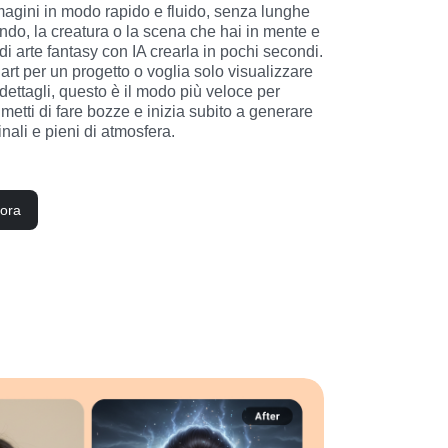
gini in modo rapido e fluido, senza lunghe 
ondo, la creatura o la scena che hai in mente e 
di arte fantasy con IA crearla in pochi secondi. 
art per un progetto o voglia solo visualizzare 
dettagli, questo è il modo più veloce per 
 Smetti di fare bozze e inizia subito a generare 
ginali e pieni di atmosfera.
 ora