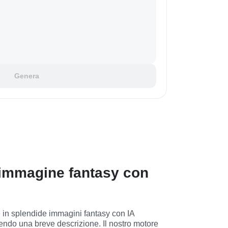
Genera
 immagine fantasy con
 in splendide immagini fantasy con IA 
ndo una breve descrizione. Il nostro motore 