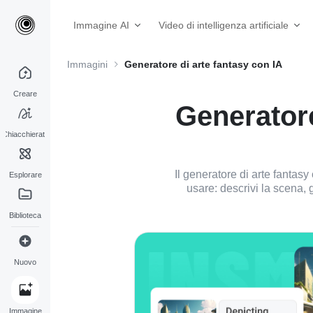
Immagine AI
Video di intelligenza artificiale
Immagini
Generatore di arte fantasy con IA
Creare
Generatore
Chiacchierata
Il generatore di arte fantas
Esplorare
usare: descrivi la scena, 
Biblioteca
Nuovo
Immagine