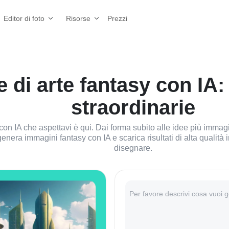
Prezzi
Editor di foto
Risorse
 di arte fantasy con IA
straordinarie
y con IA che aspettavi è qui. Dai forma subito alle idee più imm
genera immagini fantasy con IA e scarica risultati di alta qualit
disegnare.