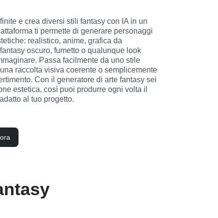
inite e crea diversi stili fantasy con IA in un 
piattaforma ti permette di generare personaggi 
etiche: realistico, anime, grafica da 
 fantasy oscuro, fumetto o qualunque look 
 immaginare. Passa facilmente da uno stile 
re una raccolta visiva coerente o semplicemente 
rtimento. Con il generatore di arte fantasy sei 
one estetica, così puoi produrre ogni volta il 
adatto al tuo progetto.
 ora
antasy