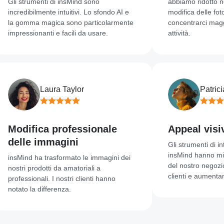
i strumenti di insMind sono
abbiamo ridotto notevo
redibilmente intuitivi. Lo sfondo AI e
modifica delle foto, co
 gomma magica sono particolarmente
concentrarci maggiorme
pressionanti e facili da usare.
attività.
Laura Taylor
Patricia T
odifica professionale
Appeal visivo m
elle immagini
Gli strumenti di intellige
insMind hanno migliorat
sMind ha trasformato le immagini dei
del nostro negozio onli
tri prodotti da amatoriali a
clienti e aumentando il
fessionali. I nostri clienti hanno
ato la differenza.