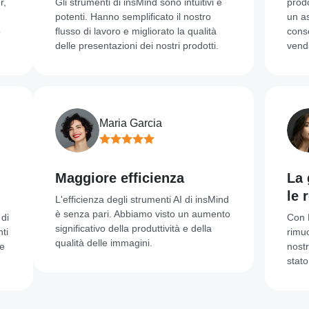
Gli strumenti di insMind sono intuitivi e
prodotto.
potenti. Hanno semplificato il nostro
un aspetto
flusso di lavoro e migliorato la qualità
conseguen
delle presentazioni dei nostri prodotti.
vendite!
Maria Garcia
Maggiore efficienza
La go
le rego
L'efficienza degli strumenti AI di insMind
è senza pari. Abbiamo visto un aumento
Con Magic
significativo della produttività e della
rimuovere 
qualità delle immagini.
nostre foto
stato dime