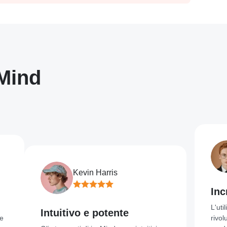
sMind
Kevin Harris
Incredi
L'utilizzo
Intuitivo e potente
rivoluziona