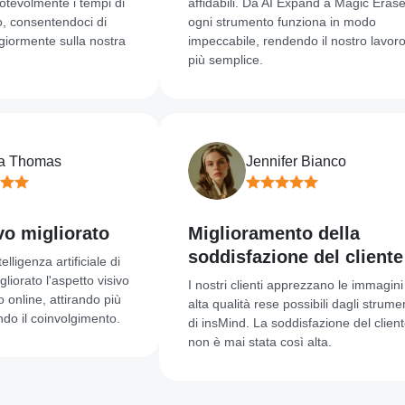
lmente i tempi di
affidabili. Da AI Expand a Magic Eraser,
nsentendoci di
ogni strumento funziona in modo
nte sulla nostra
impeccabile, rendendo il nostro lavoro
più semplice.
homas
Jennifer Bianco
igliorato
Miglioramento della
soddisfazione del cliente
nza artificiale di
o l'aspetto visivo
I nostri clienti apprezzano le immagini di
ne, attirando più
alta qualità rese possibili dagli strumenti
 coinvolgimento.
di insMind. La soddisfazione del cliente
non è mai stata così alta.