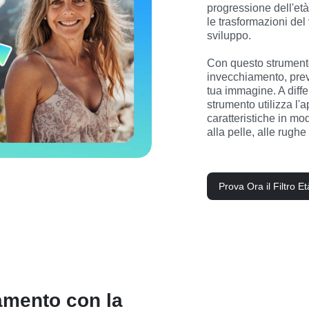
progressione dell'et
le trasformazioni del
sviluppo.

Con questo strumento b
invecchiamento, preve
tua immagine. A differ
strumento utilizza l'
caratteristiche in mo
alla pelle, alle rughe 
Prova Ora il Filtro Et
amento con la