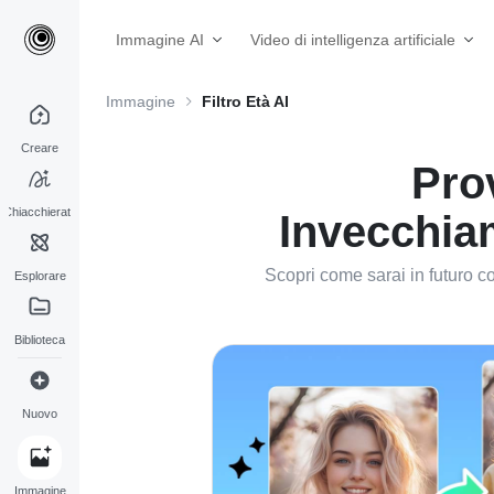
Immagine AI
Video di intelligenza artificiale
Immagine
Filtro Età AI
Creare
Prov
Chiacchierata
Invecchiam
Scopri come sarai in futuro co
Esplorare
Biblioteca
Nuovo
Immagine