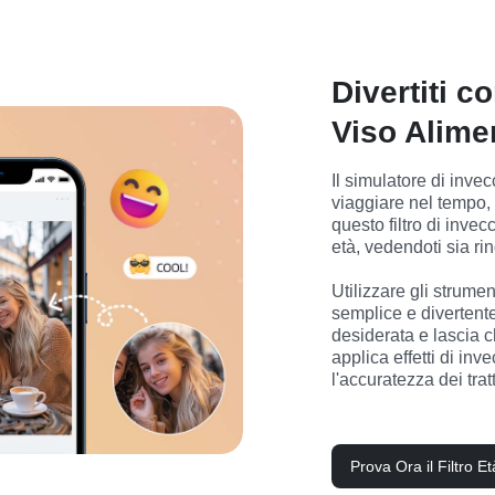
Divertiti c
Viso Alimen
Il simulatore di inve
viaggiare nel tempo, a
questo filtro di invec
età, vedendoti sia ri
Utilizzare gli strumen
semplice e divertente.
desiderata e lascia c
applica effetti di inv
l'accuratezza dei tratt
Prova Ora il Filtro Et