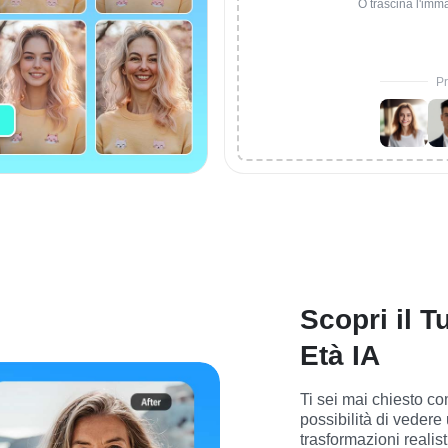
O trascina l'imm
Pr
Scopri il T
Età IA
Ti sei mai chiesto com
possibilità di vedere 
trasformazioni realis