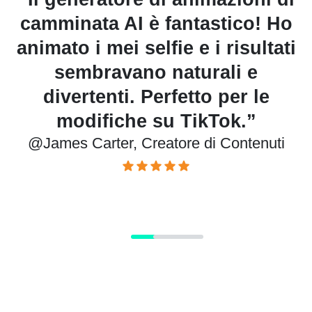
Ho
dei miei schizzi di personaggi
ti
con lo strumento di
animazione camminata AI, e ha
funzionato sorprendentemente
bene. Utile per progetti creativi
i
rapidi.”
@Olivia Bennett, Designer Grafico