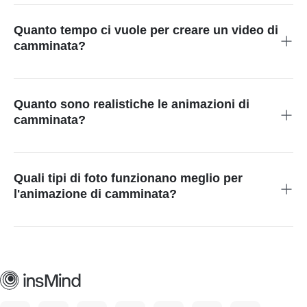
generala e poi scarica la tua animazione in pochi secondi.
Quanto tempo ci vuole per creare un video di
camminata?
Il processo della maggior parte delle animazioni richiede da
pochi secondi a un minuto, a seconda della foto.
Quanto sono realistiche le animazioni di
camminata?
Il generatore di camminata AI crea movimenti fluidi e
dall'aspetto naturale che danno vita alle foto.
Quali tipi di foto funzionano meglio per
l'animazione di camminata?
Immagini chiare, a figura intera o ritratti con buona
illuminazione producono i risultati più realistici.