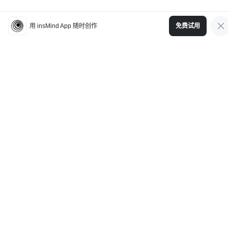
探索所有工具
用 insMind App 随时创作
免费试用
简体中文
Creative Tools
Resources
Support