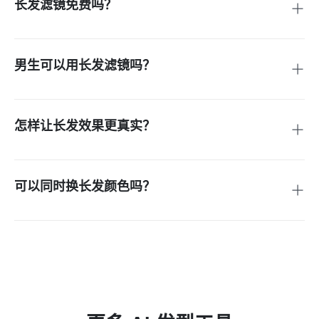
可以。上传清晰照片，输入想要的长发效果，生成预览后即可
下载。
长发滤镜免费吗？
你可以在线开始体验。免费额度、下载质量和高级选项以
insMind 当前产品页面显示为准。
男生可以用长发滤镜吗？
可以。男生照片建议重点检查两侧发量、下颌线、胡须和整体
光线是否协调。
怎样让长发效果更真实？
使用正面、光线好的照片，并确保发际线可见。生成后检查肩
膀、脸部边缘和头发体积。
可以同时换长发颜色吗？
可以。在 prompt 中写金色、黑色、棕色、红色等发色。如果
只想试发色，可以使用虚拟染发工具。