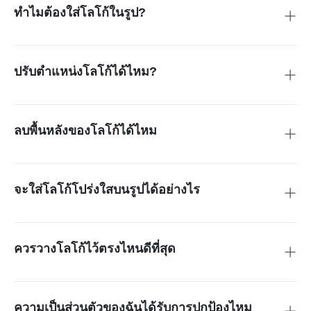
ทำไมต้องใส่โลโก้ในรูป?
การใส่โลโก้ช่วยปกป้องคอนเทนต์ ตอกย้ำตัวตนของแบรนด์ และ
ทำให้ภาพดูเป็นมืออาชีพมากขึ้น นอกจากนี้ยังช่วยเพิ่มการจดจำ
ทำให้ผู้ชมเชื่อมโยงภาพทุกภาพกับแบรนด์ของคุณได้ง่ายขึ้น
ปรับตำแหน่งโลโก้ได้ไหม?
ได้ คุณสามารถปรับตำแหน่งเองด้วยเครื่องมือแก้ไขของเรา หรือ
พิมพ์คำสั่งให้ AI วางโลโก้บนรูปในตำแหน่งที่ต้องการได้อย่าง
แม่นยำ
ลบพื้นหลังของโลโก้ได้ไหม
ได้ คุณใช้เครื่องมือลบพื้นหลังในตัวของเราเพื่อทำโลโก้ให้
โปร่งใสได้ ช่วยให้ใส่โลโก้ในรูปได้เนียนและดูเป็นมืออาชีพ โดย
ไม่ต้องใช้เครื่องมือเพิ่มเติม
จะใส่โลโก้โปร่งใสบนรูปได้อย่างไร
ใช้เครื่องมือลบพื้นหลังของ insMind เพื่อทำให้โลโก้โปร่งใส จาก
นั้นอัปโหลดพร้อมกับรูปภาพของคุณ แล้ว AI จะช่วยผสานโลโก้
ให้เข้ากับภาพอย่างเป็นธรรมชาติ
ควรวางโลโก้ไว้ตรงไหนดีที่สุด
ขึ้นอยู่กับวัตถุประสงค์ของคุณ หากต้องการแบรนด์ดิ้งแบบไม่
รบกวนสายตา ให้ใช้มุมซ้ายบนหรือมุมขวาล่าง แต่ถ้าต้องการให้
เห็นชัดที่สุด ให้วางโลโก้ใกล้กึ่งกลางภาพมากขึ้น
ความเป็นส่วนตัวของฉันได้รับการปกป้องไหม