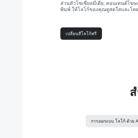
ส่วนหัวโซเชียลมีเดีย, คอนเทนต์โฆษ
พิมพ์ ให้โลโก้ของคุณดูสดใสและโดดเด
เปลี่ยนสีโลโก้ฟรี
ส
การออกแบบ โลโก้ ด้วย A