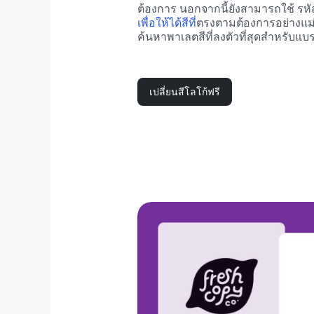
ต้องการ นอกจากนี้ยังสามารถใช้ รหัสส
เพื่อให้ได้สีที่
ตรงตามต้องการอย่างแม่
ค้นหาพาเลตสีที่ลงตัวที่สุดสำหรับแบ
เปลี่ยนสีโลโก้ฟรี