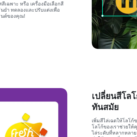
ีเฉพาะ หรือ เครื่องมือเลือกสี
นยำ ทดลองและปรับแต่งเพื่อ
รนด์ของคุณ!  
เปลี่ยนสีโลโก
ทันสมัย
เพิ่มสีไล่เฉดให้โลโก้
โลโก้ของเราช่วยให้คุ
ไล่ระดับที่หลากหลาย 