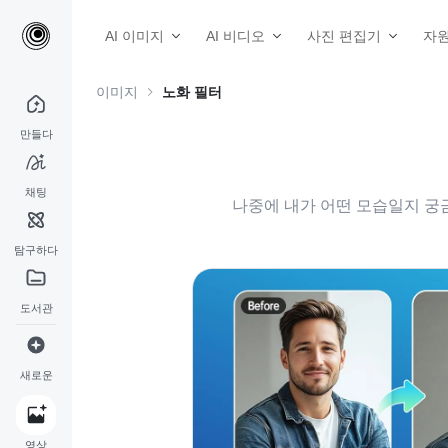
AI 이미지
AI 비디오
사진 편집기
자
이미지
노화 필터
만들다
채팅
나중에 내가 어떤 모습일지 궁금하
탐구하다
도서관
새로운
영상