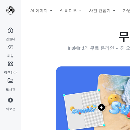
AI 이미지
AI 비디오
사진 편집기
자
무
만들다
insMind의 무료 온라인 사진
채팅
탐구하다
도서관
새로운