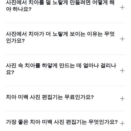
사진에서 치아를 덜 노랗게 만들려면 어떻게 해
해줍니다.
야 하나요?
insMind를 이용하면 노란 치아를 손쉽게 하얗게 만들 수 있습
니다. 사진을 업로드하고, 치아 영역을 선택한 후, AI에게 노란
톤을 줄이도록 요청하면 이미지 품질을 유지하면서도 자연스
사진에서 치아가 더 노랗게 보이는 이유는 무엇
럽게 미백이 적용됩니다.
인가요?
조명이 부족하거나, 카메라 설정이 부정확하거나, 색상 균형이
맞지 않으면 사진 속 치아가 더 노랗게 보일 수 있습니다. 이러
한 밝기나 색감 문제는 치아 미백 편집기를 통해 간단히 수정
사진 속 치아를 하얗게 만드는 데 얼마나 걸리나
할 수 있습니다.
요?
insMind처럼 AI 기반 치아 미백 사진 편집기를 사용하면 몇 초
안에 완료됩니다. 사진을 업로드하고 치아를 선택하면 AI가 즉
시 미백 효과를 자동으로 적용합니다.
치아 미백 사진 편집기는 무료인가요?
물론입니다. 우리의 무료 치아 미백 사진 편집기 온라인은 모
든 기기에서 자유롭게 사용할 수 있습니다. 스마트폰에서도 손
쉽게 치아 미백 편집이 가능합니다.
가장 좋은 치아 미백 사진 편집기는 무엇인가요?