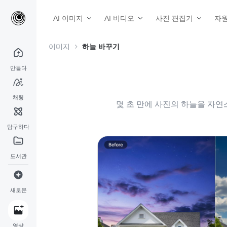
AI 이미지
AI 비디오
사진 편집기
자
이미지
하늘 바꾸기
만들다
채팅
몇 초 만에 사진의 하늘을 자연
탐구하다
도서관
새로운
영상