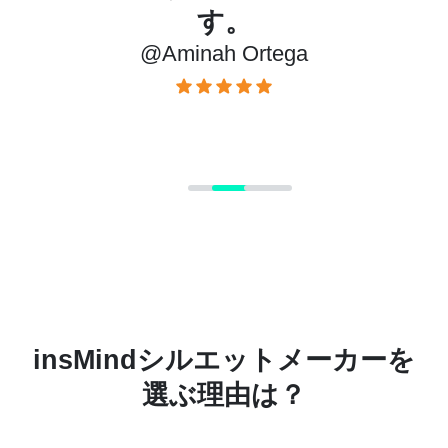
ま
す。
@Aminah Ortega
insMindシルエットメーカーを
選ぶ理由は？