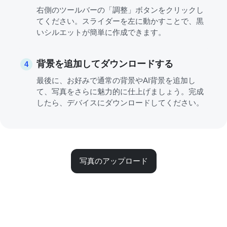
右側のツールバーの「調整」ボタンをクリックし
てください。スライダーを左に動かすことで、黒
いシルエットが簡単に作成できます。
背景を追加してダウンロードする
4
最後に、お好みで通常の背景やAI背景を追加し
て、写真をさらに魅力的に仕上げましょう。完成
したら、デバイスにダウンロードしてください。
写真のアップロード