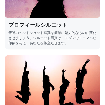
プロフィールシルエット
普通のヘッドショット写真を簡単に魅力的なものに変化
させましょう。シルエット写真は、モダンでミニマルな
印象を与え、あなたを際立たせます。