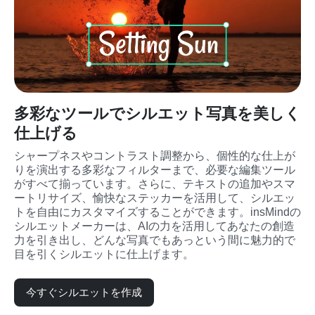
多彩なツールでシルエット写真を美しく
仕上げる
シャープネスやコントラスト調整から、個性的な仕上が
りを演出する多彩なフィルターまで、必要な編集ツール
がすべて揃っています。さらに、テキストの追加やスマ
ートリサイズ、愉快なステッカーを活用して、シルエッ
トを自由にカスタマイズすることができます。insMindの
シルエットメーカーは、AIの力を活用してあなたの創造
力を引き出し、どんな写真でもあっという間に魅力的で
目を引くシルエットに仕上げます。
今すぐシルエットを作成