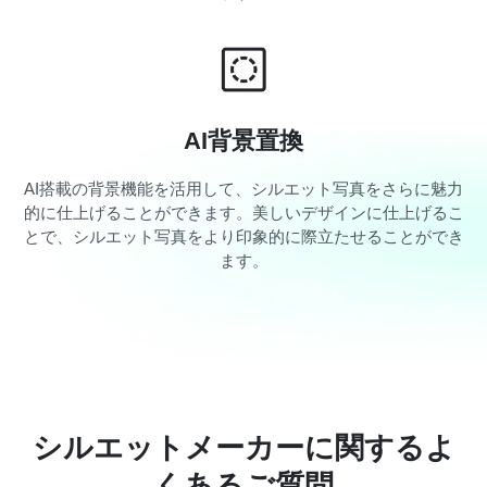
AI背景置換
AI搭載の背景機能を活用して、シルエット写真をさらに魅力
的に仕上げることができます。美しいデザインに仕上げるこ
とで、シルエット写真をより印象的に際立たせることができ
ます。
シルエットメーカーに関するよ
くあるご質問