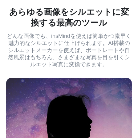
あらゆる画像をシルエットに変
換する最高のツール
どんな画像でも、insMindを使えば簡単かつ素早く
魅力的なシルエットに仕上げられます。AI搭載の
シルエットメーカーを使えば、ポートレートや自
然風景はもちろん、さまざまな写真を目を引くシ
ルエット写真に変換できます。