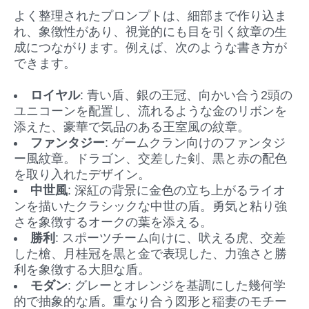
よく整理されたプロンプトは、細部まで作り込ま
れ、象徴性があり、視覚的にも目を引く紋章の生
成につながります。例えば、次のような書き方が
できます。
ロイヤル
: 青い盾、銀の王冠、向かい合う2頭の
ユニコーンを配置し、流れるような金のリボンを
添えた、豪華で気品のある王室風の紋章。
ファンタジー
: ゲームクラン向けのファンタジ
ー風紋章。ドラゴン、交差した剣、黒と赤の配色
を取り入れたデザイン。
中世風
: 深紅の背景に金色の立ち上がるライオ
ンを描いたクラシックな中世の盾。勇気と粘り強
さを象徴するオークの葉を添える。
勝利
: スポーツチーム向けに、吠える虎、交差
した槍、月桂冠を黒と金で表現した、力強さと勝
利を象徴する大胆な盾。
モダン
: グレーとオレンジを基調にした幾何学
的で抽象的な盾。重なり合う図形と稲妻のモチー