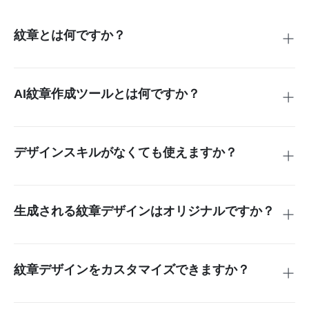
紋章とは何ですか？
紋章とは、伝統的に盾の上に描かれる紋章学にもとづくデザ
インです。中世ヨーロッパで、戦いや競技会の場で個人、家
族、組織を識別するために生まれました。シンボル、色、
AI紋章作成ツールとは何ですか？
兜、クレスト、モットーなどを組み合わせて、ひとつの物語
AI紋章作成ツールは、ユーザーの入力内容をもとに人工知能
を表現します。
（AI）でオリジナルの紋章デザインを作るオンラインツール
です。プロンプトにデザインの詳細を入力すると、紋章風の
デザインスキルがなくても使えますか？
ユニークなエンブレムを短時間で生成できます。
insMindのAI紋章ジェネレーターは直感的で、初心者にも使
いやすいツールです。デザインスキルは必要ありません。作
成したい紋章の内容をプロンプトに入力し、必要な詳細を伝
生成される紋章デザインはオリジナルですか？
えるだけで使えます。その後「生成」をタップすれば、数秒
はい。すべてのデザインは、あなたが入力した独自のプロン
でデザインを確認できます。
プトにもとづいて生成されます。個人用、家族用、ブランデ
ィング用、創作用など、どの用途でも毎回パーソナライズさ
紋章デザインをカスタマイズできますか？
れたオリジナルデザインを作成できます。
はい。insMindはオールインワンの写真編集ツールでもあり
ます。背景削除・背景変更、切り抜き、サイズ変更、高画質