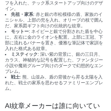
フを入れた、テック系スタートアップ向けのデザ
イン。
先祖・家系
: 赤と銀の市松模様の盾、家族のイ
ニシャル、上部の兜を入れ、オリーブの枝で囲ん
だ、家系図ギフト向けの伝統的な紋章。
モットー
: ネイビーと銀で分割された盾を中心
に、左右に金のライオンを配置。上部に王冠、下
部に流れるバナーを置き、優雅な筆記体で家訓を
入れた格式ある紋章。
ミスティック
: 深い紫の背景に、銀の三日月、
カラス、神秘的な記号を配置した、ファンタジー
小説や魔術グループ向けのダークで幻想的なエン
ブレム。
戦士
: 熊、山並み、盾の背後から昇る太陽を入
れた、戦士の家系を思わせるファミリーエンブレ
ム。
AI紋章メーカーは誰に向いてい