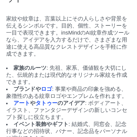
家紋や紋章は、言葉以上にその人らしさや背景を
伝えるシンボルです。目的、個性、ストーリーを
一目で表現できます。insMindのAI紋章作成ツール
なら、アイデアを入力するだけで、さまざまな用
途に使える高品質なクレストデザインを手軽に作
成できます。
家族のルーツ
: 先祖、家系、価値観を大切にし
た、伝統的または現代的なオリジナル家紋を作成
できます。
ブランドや
ロゴ
: 事業や商品の印象を強める、
象徴性のある紋章ロゴやエンブレムを作れます。
アート
や
タトゥー
のアイデア
: ボディアート、
イラスト、ファンタジーデザインの新しいコンセ
プト探しに役立ちます。
イベント装飾やギフト
: 結婚式、同窓会、記念
行事などの招待状、バナー、記念品をパーソナル