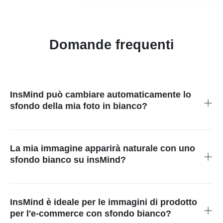
Domande frequenti
InsMind può cambiare automaticamente lo
sfondo della mia foto in bianco?
Sì, insMind può cambiare automaticamente lo sfondo della tua
foto in bianco senza lavoro manuale. Questa funzione ti fa
risparmiare tempo e fatica, permettendoti di concentrarti su
La mia immagine apparirà naturale con uno
altri aspetti del progetto mentre lo strumento gestisce
sfondo bianco su insMind?
facilmente le modifiche di sfondo.
Sì, lo strumento di insMind fa apparire l'immagine liscia e
naturale quando usi il bianco come sfondo. Utilizza algoritmi
avanzati per garantire che i bordi siano rifiniti, creando un
InsMind è ideale per le immagini di prodotto
aspetto professionale che migliora la qualità complessiva delle
per l'e-commerce con sfondo bianco?
tue immagini.