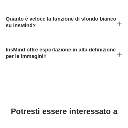
Sì, insMind è ottimo per creare sfondi bianchi puliti per le
immagini di prodotto. Questo è particolarmente vantaggioso
per le attività di e-commerce, poiché uno sfondo bianco nitido
Quanto è veloce la funzione di sfondo bianco
evidenzia i dettagli del prodotto e aumenta l'appeal visivo per i
su insMind?
potenziali clienti.
La funzione è veloce, richiedendo solo pochi secondi. Questa
efficienza è perfetta per gli utenti che devono elaborare più
immagini in breve tempo, rendendola uno strumento
InsMind offre esportazione in alta definizione
indispensabile per i professionisti e le aziende occupati.
per le immagini?
Sì, insMind fornisce l'esportazione in alta definizione. Questo
garantisce che le tue immagini finali mantengano la qualità e la
chiarezza, essenziale per l'uso professionale, inclusi la
stampa e la visualizzazione online.
Potresti essere interessato a