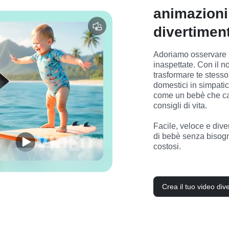
animazioni
divertimen
Adoriamo osservare i
inaspettate. Con il n
trasformare te stesso, 
domestici in simpatici
come un bebè che ca
consigli di vita.

Facile, veloce e diver
di bebè senza bisogn
costosi.
Crea il tuo video div