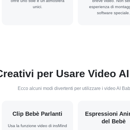
offre uno stile e un'atmosfera
breve video. Non se
unici.
esperienza di montag
software speciale.
reativi per Usare Video AI
Ecco alcuni modi divertenti per utilizzare i video AI Bab
Clip Bebè Parlanti
Espressioni An
del Bebè
Usa la funzione video di insMind