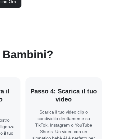
ino Ora
r Bambini?
a il
Passo 4: Scarica il tuo
o
video
Scarica il tuo video clip o
condividilo direttamente su
nostro
TikTok, Instagram o YouTube
lligenza
Shorts. Un video con un
o il tuo
simpatico bebè AI è perfetto per