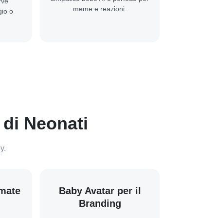
rve
meme e reazioni.
gio o
 di Neonati
y.
imate
Baby Avatar per il
Branding