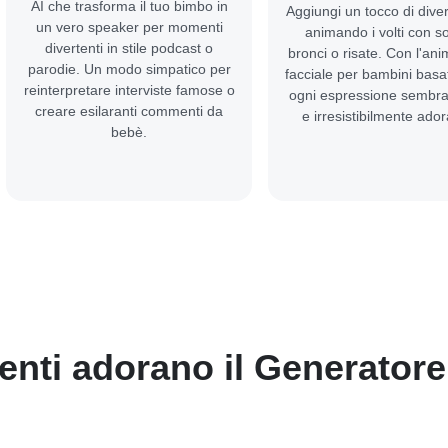
AI che trasforma il tuo bimbo in
Aggiungi un tocco di dive
un vero speaker per momenti
animando i volti con sor
divertenti in stile podcast o
bronci o risate. Con l'an
parodie. Un modo simpatico per
facciale per bambini basat
reinterpretare interviste famose o
ogni espressione sembra
creare esilaranti commenti da
e irresistibilmente ador
bebè.
tenti adorano il Generatore