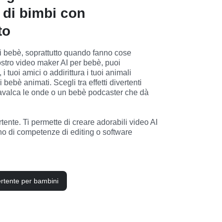
 di bimbi con
to
 bebè, soprattutto quando fanno cose 
ostro video maker AI per bebè, puoi 
i tuoi amici o addirittura i tuoi animali 
 bebè animati. Scegli tra effetti divertenti 
valca le onde o un bebè podcaster che dà 
tente. Ti permette di creare adorabili video AI 
o di competenze di editing o software 
ertente per bambini