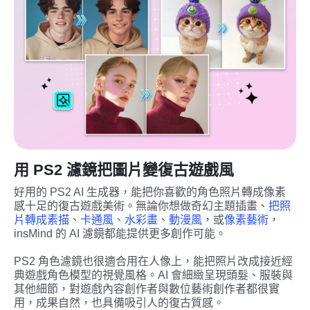
用 PS2 濾鏡把圖片變復古遊戲風
好用的 PS2 AI 生成器，能把你喜歡的角色照片轉成像素
感十足的復古遊戲美術。無論你想做奇幻主題插畫、
把照
片轉成素描
、
卡通風
、
水彩畫
、
動漫風
，或
像素藝術
，
insMind 的 AI 濾鏡都能提供更多創作可能。
PS2 角色濾鏡也很適合用在人像上，能把照片改成接近經
典遊戲角色模型的視覺風格。AI 會細緻呈現頭髮、服裝與
其他細節，對遊戲內容創作者與數位藝術創作者都很實
用，成果自然，也具備吸引人的復古質感。