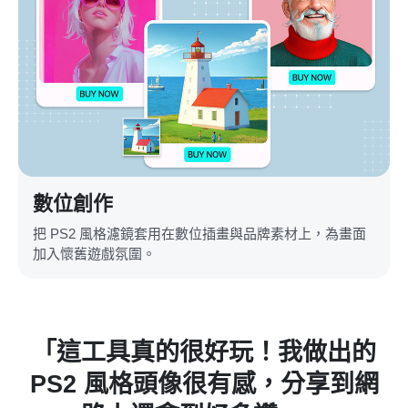
數位創作
把 PS2 風格濾鏡套用在數位插畫與品牌素材上，為畫面
加入懷舊遊戲氛圍。
「這工具真的很好玩！我做出的
「這
PS2 風格頭像很有感，分享到網
變成