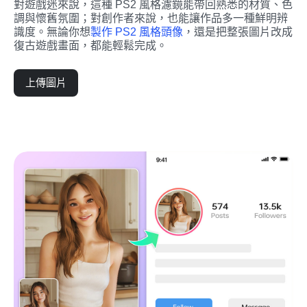
對遊戲迷來說，這種 PS2 風格濾鏡能帶回熟悉的材質、色
調與懷舊氛圍；對創作者來說，也能讓作品多一種鮮明辨
識度。無論你想
製作 PS2 風格頭像
，還是把整張圖片改成
復古遊戲畫面，都能輕鬆完成。
上傳圖片