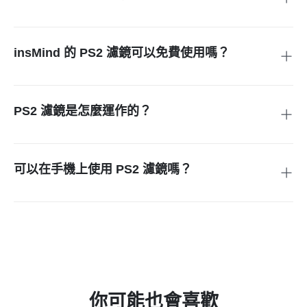
只要把照片上傳到 insMind，選擇 PS2 濾鏡，完成後下載轉換
好的圖片即可。
insMind 的 PS2 濾鏡可以免費使用嗎？
如果不需要下載超高畫質圖片，就可以免費使用。
PS2 濾鏡是怎麼運作的？
它會透過 AI 分析你的照片，並在材質與色調上加入復古遊戲
風效果，呈現更接近 PS2 時代的視覺氛圍。
可以在手機上使用 PS2 濾鏡嗎？
當然可以！用手機也能套用濾鏡，隨時編輯照片。
你可能也會喜歡