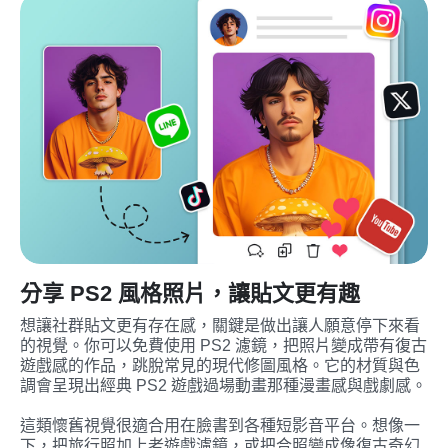
分享 PS2 風格照片，讓貼文更有趣
想讓社群貼文更有存在感，關鍵是做出讓人願意停下來看
的視覺。你可以免費使用 PS2 濾鏡，把照片變成帶有復古
遊戲感的作品，跳脫常見的現代修圖風格。它的材質與色
調會呈現出經典 PS2 遊戲過場動畫那種漫畫感與戲劇感。
這類懷舊視覺很適合用在臉書到各種短影音平台。想像一
下，把旅行照加上老遊戲濾鏡，或把合照變成像復古奇幻