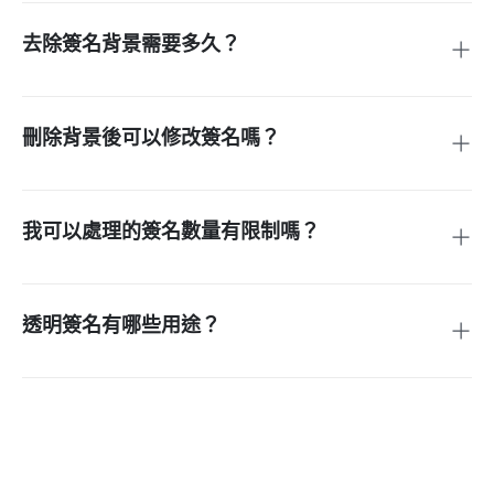
簽署的圖像尺寸應控制在650像素寬以內，檔案大小不超過
10KB。對於線上簽名，尺寸可以是500x200像素。列印用途則
去除簽名背景需要多久？
建議使用300 DPI解析度。
如果您需要移除簽名背景，insMind工具是您的理想選擇，它
的速度令人驚嘆。整個過程通常只需幾分鐘。您只需上傳簽
名，工具就會自動辨識並移除背景，讓您幾乎可以瞬間下載到
刪除背景後可以修改簽名嗎？
處理好的簽名圖片。
使用 insMind 去除簽名背景後，您還能繼續利用我們豐富的影
像編輯工具來完善您的簽名。您可以輕鬆添加文字、貼紙、表
情符號、陰影，或進行裁剪等操作。 insMind 作為一款多功能
我可以處理的簽名數量有限制嗎？
的影像處理工具，為您提供了全面的圖片編輯功能，滿足您的
盡情使用我們的簽名背景去除器，無需擔心數量限制。根據您
各種編輯需求。
的需求，隨意上傳和處理任意多的簽名，我們不對使用次數做
任何限制。
透明簽名有哪些用途？
透明簽名有很多用途。您可以輕鬆地將它添加到數位文件、電
子郵件、網站或社交媒體中。它也可以用於製作名片、信頭或
任何其他需要精確且專業簽名的項目。快使用insMind去除簽
名背景吧！