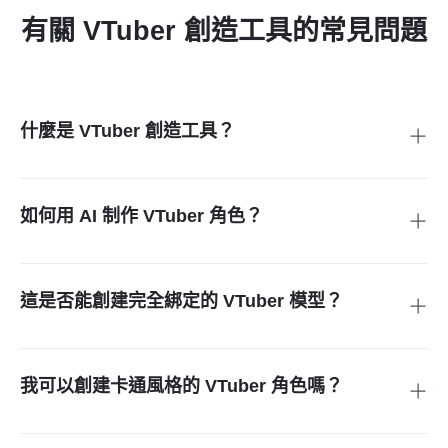
有關 VTuber 創造工具的常見問題
什麼是 VTuber 創造工具？
VTuber 創造工具幫助您創建虛擬串流角色。這個 insMind 頁
面專注於從文本提示生成 VTuber 頭像藝術和模型參考。
如何用 AI 制作 VTuber 角色？
描述角色的風格、髮型、服裝、表情、顏色和串流主題，然後
生成和調整幾個頭像概念。
這是否能創建完全綁定的 VTuber 模型？
不。它生成頭像圖像和角色參考。對於臉部追蹤、Live2D 綁
定、3D 動作或 OBS 設定，您仍然需要專用的 VTuber 模型工
具。
我可以創建卡通風格的 VTuber 角色嗎？
是的。可以添加一些詞彙，例如卡通風格、Q版、吉祥物、動
漫、粉彩、賽博朋克、幻想或舒適遊戲，以指導風格。