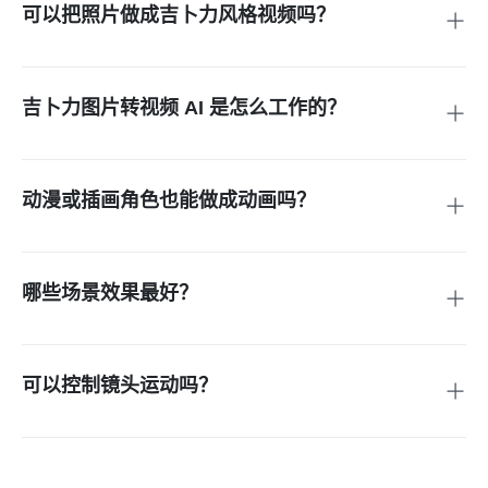
画面叙事，适合用来制作更有艺术感和情绪表达的视频内容。
可以把照片做成吉卜力风格视频吗？
可以。你可以上传照片或插画，AI 会在保留原有构图和风格的
基础上，为画面加入柔和动态和电影感效果，让静态图片动起
来。
吉卜力图片转视频 AI 是怎么工作的？
AI 会先分析图片内容，识别画面结构与景深，再加入镜头移
动、环境动态等效果，生成流畅自然的视频片段。
动漫或插画角色也能做成动画吗？
可以。这个工具很适合处理动漫风图片，能让角色自然动起
来，同时尽量保留原本的人物设计和画风。
哪些场景效果最好？
风景画面、人物特写和情绪感较强的场景通常效果更好，尤其
适合带有光影变化和氛围感元素的内容。
可以控制镜头运动吗？
可以。你可以调整镜头推进、平移和场景切换等运动方式，让
视频更贴合你想要的叙事节奏和风格。