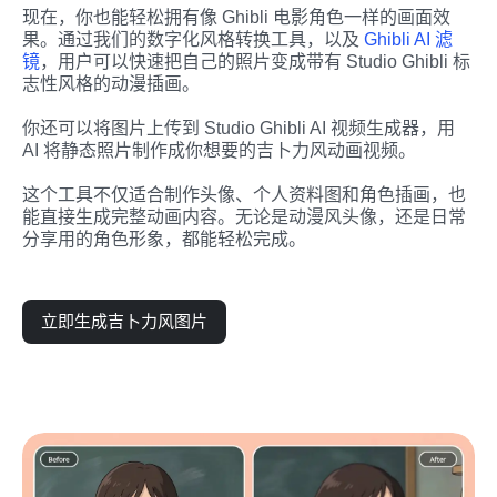
现在，你也能轻松拥有像 Ghibli 电影角色一样的画面效
果。通过我们的数字化风格转换工具，以及 
Ghibli AI 滤
镜
，用户可以快速把自己的照片变成带有 Studio Ghibli 标
志性风格的动漫插画。
你还可以将图片上传到 Studio Ghibli AI 视频生成器，用 
AI 将静态照片制作成你想要的吉卜力风动画视频。
这个工具不仅适合制作头像、个人资料图和角色插画，也
能直接生成完整动画内容。无论是动漫风头像，还是日常
分享用的角色形象，都能轻松完成。
立即生成吉卜力风图片