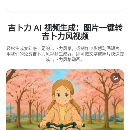
吉卜力 AI 视频生成：图片一键转
吉卜力风视频
轻松生成梦幻感十足的吉卜力风景，或制作电影感动画短片。
用我们的免费吉卜力风视频生成器，即可把文字或照片快速变
成吉卜力风格动画。