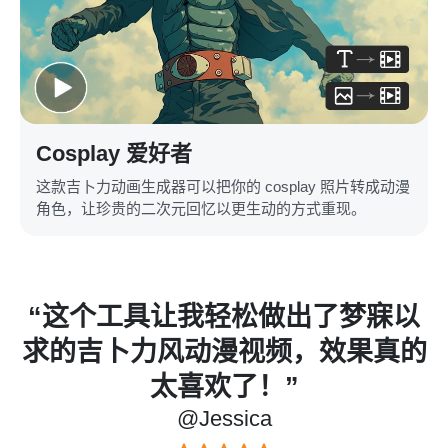
Cosplay 爱好者
这款吉卜力动画生成器可以把你的 cosplay 照片转成动漫
角色，让珍贵的二次元回忆以更生动的方式重现。
以
“我用这个 AI Studio Ghibli 动画
“
的
生成工具，把家里的狗狗变成了动
漫风，成片效果特别惊艳。”
@David