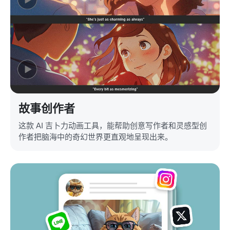
故事创作者
这款 AI 吉卜力动画工具，能帮助创意写作者和灵感型创
作者把脑海中的奇幻世界更直观地呈现出来。