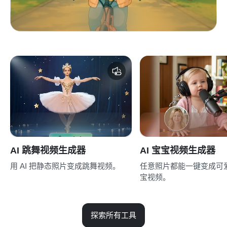
AI 跳舞视频生成器
AI 宝宝视频生成器
用 AI 把静态照片变成跳舞视频。
任意照片都能一键变成可
宝视频。
探索所有工具