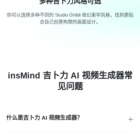
多种吉卜力风格可选
你可以选择多种不同的 Studio Ghibli 奇幻美学风格，找到更贴
合自己创意构想的画面设计。
insMind 吉卜力 AI 视频生成器常
见问题
什么是吉卜力 AI 视频生成器？
吉卜力 AI 视频生成器可以把图片或提示词生成带有柔和手绘
质感的动画视频。它更强调细腻的动态、氛围感场景和连贯的