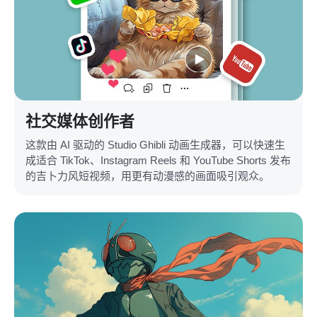
社交媒体创作者
这款由 AI 驱动的 Studio Ghibli 动画生成器，可以快速生
成适合 TikTok、Instagram Reels 和 YouTube Shorts 发布
的吉卜力风短视频，用更有动漫感的画面吸引观众。