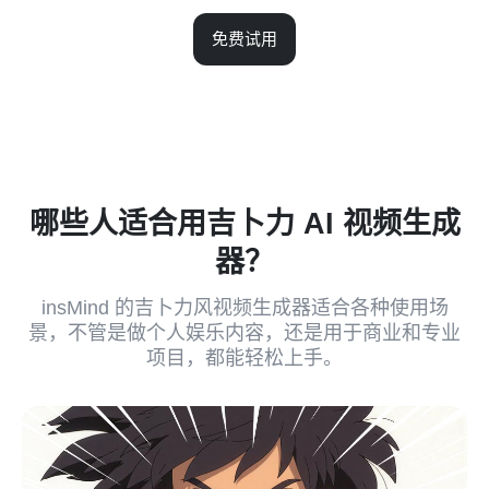
免费试用
哪些人适合用吉卜力 AI 视频生成
器？
insMind 的吉卜力风视频生成器适合各种使用场
景，不管是做个人娱乐内容，还是用于商业和专业
项目，都能轻松上手。