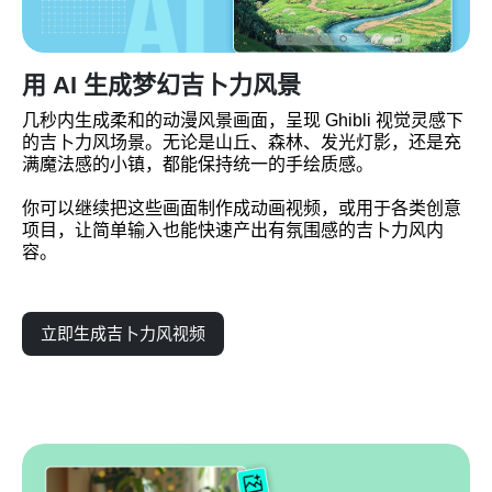
用 AI 生成梦幻吉卜力风景
几秒内生成柔和的动漫风景画面，呈现 Ghibli 视觉灵感下
的吉卜力风场景。无论是山丘、森林、发光灯影，还是充
满魔法感的小镇，都能保持统一的手绘质感。
你可以继续把这些画面制作成动画视频，或用于各类创意
项目，让简单输入也能快速产出有氛围感的吉卜力风内
容。
立即生成吉卜力风视频