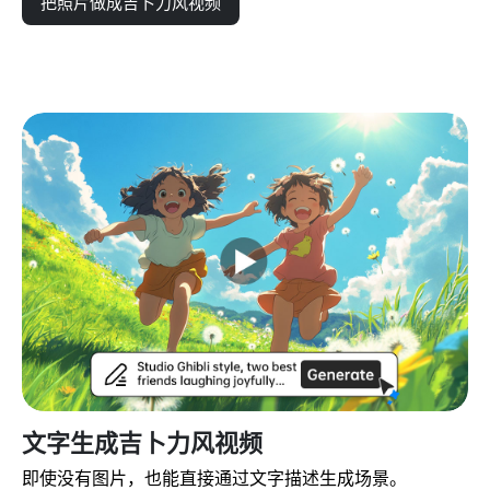
把照片做成吉卜力风视频
文字生成吉卜力风视频
即使没有图片，也能直接通过文字描述生成场景。