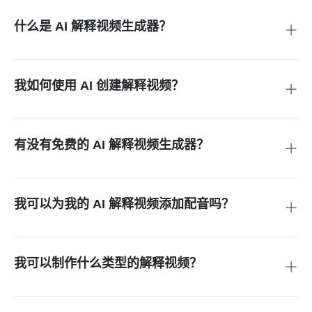
什么是 AI 解释视频生成器？
AI 解释视频生成器可以将文本、脚本或提示转换为动画或解说
的解释视频，使用人工智能技术。insMind 的文本转视频生成
器会分析您的脚本，生成匹配的视觉场景，添加过渡效果和配
我如何使用 AI 创建解释视频？
音，最终输出一个精美的视频——无需任何编辑技能。
首先将您的脚本粘贴到 insMind 的编辑器中。选择视频风格，
设置配音选项，并可选择上传自定义头像。点击生成，AI 将自
动构建场景，添加过渡效果，并在几分钟内生成可下载的解释
有没有免费的 AI 解释视频生成器？
视频。
是的，insMind 提供免费试用，您可以随时升级到付费计划。
我可以为我的 AI 解释视频添加配音吗？
当然可以。在配置视频设置时，选择一个支持音频的模型，
insMind 将为您的解释视频生成自然的 AI 配音。您可以选择多
种语言、口音和声音风格，以匹配您的品牌。配音会自动与您
我可以制作什么类型的解释视频？
的脚本时间和节奏同步。
您可以创建 SaaS 产品演示、应用程序演示、营销活动剪辑、
教育教程、投资者推介视频等。insMind 支持多种视觉风格，