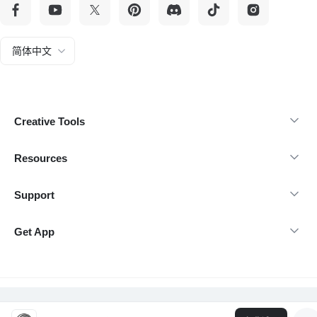
简体中文
Creative Tools
Resources
Support
Get App
@Copyright 2026 insMind-保留所有权利