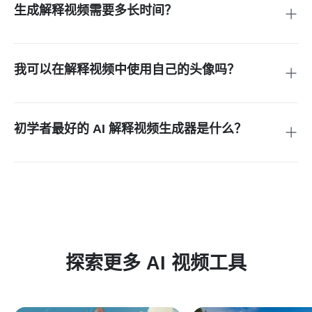
以适应任何使用场景。您还可以使用图像转视频工具将产品照
生成解释视频需要多长时间？
片转换为动画剪辑。
大多数解释视频在 2-5 分钟内生成，具体取决于长度和复杂
性。insMind 的 AI 会快速处理您的脚本，构建匹配的视觉场
景，并渲染最终视频。这比传统视频制作要快得多，后者可能
我可以在解释视频中使用自己的头像吗？
需要几天或几周才能达到类似效果。
可以，insMind 允许您上传自定义头像图像，作为您解释视频
中的呈现者。这有助于在视频内容中保持品牌一致性。如果您
更喜欢无脸的方式，可以跳过头像，AI 将完全根据您的脚本生
初学者最好的 AI 解释视频生成器是什么？
成视觉内容。
insMind 专为没有视频编辑经验的用户设计。以脚本为中心的
工作流程意味着您只需编写信息，AI 会自动处理视觉效果、过
渡、配音和节奏。无需管理时间线或配置效果——这是创建专
业解释视频的最简单方式。
探索更多 AI 视频工具