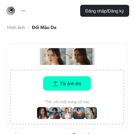
Đăng nhập/Đăng ký
Hình ảnh
Đổi Màu Da
Tải ảnh lên
Thử với một trong số này