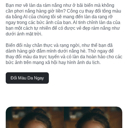
Bạn mơ về làn da rám nắng như ở bãi biển mà không 
cần phơi nắng hàng giờ liền? Công cụ thay đổi tông màu 
da bằng AI của chúng tôi sẽ mang đến làn da rạng rỡ 
ngay trong các bức ảnh của bạn. AI tinh chỉnh làn da của 
bạn một cách tự nhiên để có được vẻ đẹp rám nắng như 
dưới ánh mặt trời.

Biến đổi này chân thực và rạng ngời, như thể bạn đã 
dành hàng giờ đắm mình dưới nắng hè. Thử ngay để 
thay đổi màu da trực tuyến và có làn da hoàn hảo cho các 
bức ảnh trên mạng xã hội hay hình ảnh du lịch.
Đổi Màu Da Ngay