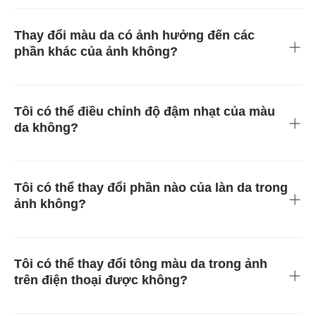
trong cùng một bức ảnh. Công nghệ AI sẽ nhận diện từng
người và áp dụng thay đổi màu da mà bạn lựa chọn cho toàn
Thay đổi màu da có ảnh hưởng đến các
bộ bức ảnh.
phần khác của ảnh không?
Không, lợi thế của việc sử dụng công nghệ AI để thay đổi màu
da là giữ nguyên các phần khác của hình ảnh. AI sẽ nhận diện
da, thay đổi tông màu, trong khi quần áo, phông nền và ánh
Tôi có thể điều chỉnh độ đậm nhạt của màu
sáng vẫn nguyên vẹn.
da không?
Đúng vậy, bạn có thể điều chỉnh độ đậm nhạt của màu da. Chỉ
cần nhập sắc độ mong muốn vào ô nhắc và bạn sẽ có làn da
với mức độ như ý.
Tôi có thể thay đổi phần nào của làn da trong
ảnh không?
Đúng vậy, bạn có thể thay đổi từng phần da, ví dụ như chỉ bàn
tay, cổ hay mặt. Bạn có thể điều chỉnh màu da cổ cho khớp
với khuôn mặt hoặc làm đều màu cánh tay rám nắng.
Tôi có thể thay đổi tông màu da trong ảnh
trên điện thoại được không?
Có, công cụ thay đổi màu da của insMind cũng có thể sử dụng