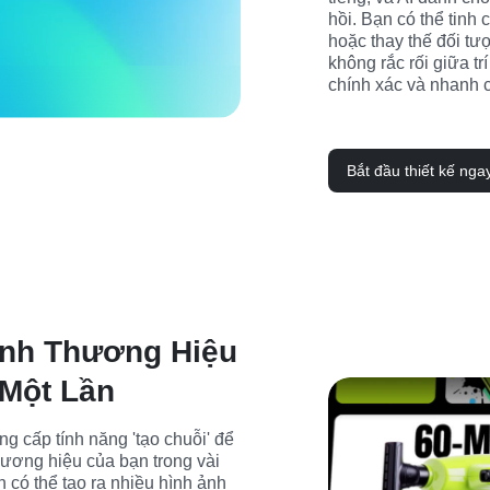
hồi. Bạn có thể tinh 
hoặc thay thế đối tượ
không rắc rối giữa trí
chính xác và nhanh 
Bắt đầu thiết kế nga
Ảnh Thương Hiệu
 Một Lần
g cấp tính năng 'tạo chuỗi' để 
ương hiệu của bạn trong vài 
 có thể tạo ra nhiều hình ảnh 