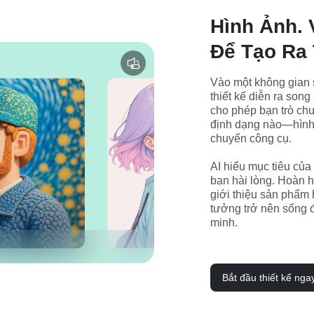
Hình Ảnh. 
Để Tạo Ra 
Vào một không gian s
thiết kế diễn ra song
cho phép bạn trò chu
định dạng nào—hình
chuyển công cụ.

AI hiểu mục tiêu của 
bạn hài lòng. Hoàn h
giới thiệu sản phẩm 
tưởng trở nên sống đ
minh.
Bắt đầu thiết kế nga