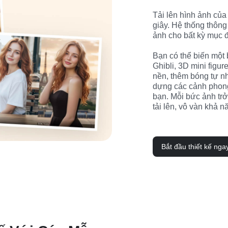
Tải lên hình ảnh của b
giây. Hệ thống thông
ảnh cho bất kỳ mục đ
Bạn có thể biến một 
Ghibli, 3D mini figure
nền, thêm bóng tự nh
dựng các cảnh phong
bạn. Mỗi bức ảnh trở
tải lên, vô vàn khả n
Bắt đầu thiết kế nga