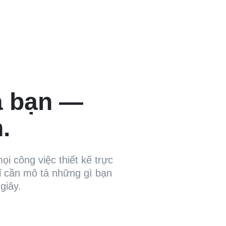
a bạn —
.
i công việc thiết kế trực
ỉ cần mô tả những gì bạn
giây.