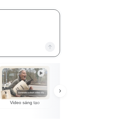
Video sáng tạo
Mô hình AI
Thiết