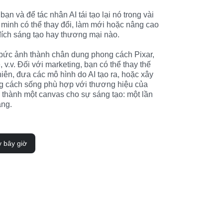
ạn và để tác nhân AI tái tạo lại nó trong vài 
 minh có thể thay đổi, làm mới hoặc nâng cao 
ích sáng tạo hay thương mại nào.

bức ảnh thành chân dung phong cách Pixar, 
, v.v. Đối với marketing, bạn có thể thay thế 
iên, đưa các mô hình do AI tạo ra, hoặc xây 
 cách sống phù hợp với thương hiệu của 
 thành một canvas cho sự sáng tạo: một lần 
ăng.
y bây giờ