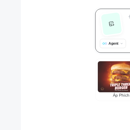
Agent
Áp Phích