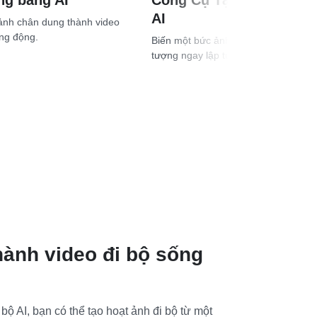
ng bằng AI
Công Cụ Tạo Video Catw
AI
ảnh chân dung thành video
ng động.
Biến một bức ảnh thành video catwal
tượng ngay lập tức.
hành video đi bộ sống
bộ AI, bạn có thể tạo hoạt ảnh đi bộ từ một 