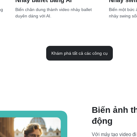
Nhảy ballet bằng AI
Nhảy swi
ng
Biến chân dung thành video nhảy ballet
Biến một bức 
duyên dáng với AI.
nhảy swing số
Khám phá tất cả các công cụ
Biến ảnh t
động
Với máy tạo video đi 