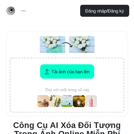
Đăng nhập/Đăng ký
Tải ảnh của bạn lên
Thử với một trong số này
Công Cụ AI Xóa Đối Tượng