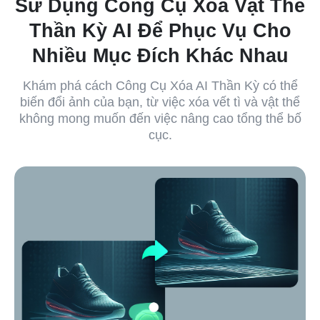
Sử Dụng Công Cụ Xóa Vật Thể
Thần Kỳ AI Để Phục Vụ Cho
Nhiều Mục Đích Khác Nhau
Khám phá cách Công Cụ Xóa AI Thần Kỳ có thể
biến đổi ảnh của bạn, từ việc xóa vết tì và vật thể
không mong muốn đến việc nâng cao tổng thể bố
cục.