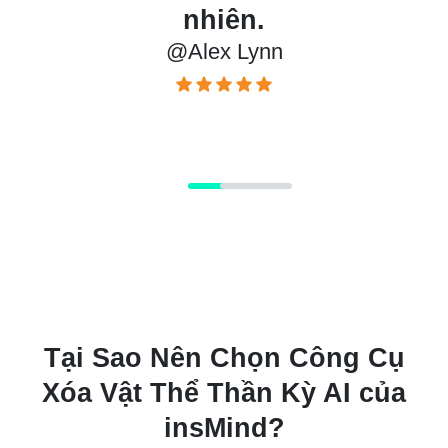
nhiên.
chỉnh sử
@Alex Lynn
@
Tại Sao Nên Chọn Công Cụ
Xóa Vật Thể Thần Kỳ AI của
insMind?