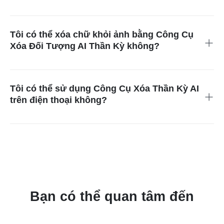
Công Cụ Xóa Thành Phần Trong Ảnh AI Màu Nhiệm ứng dụng
công nghệ mới nhất để xem xét ảnh của bạn và tìm ra những
gì bạn không muốn. Công nghệ của chúng tôi sau đó giúp xóa
Tôi có thể xóa chữ khỏi ảnh bằng Công Cụ
vật thể gây khó chịu khỏi ảnh miễn phí và làm cho ảnh trông
Xóa Đối Tượng AI Thần Kỳ không?
tự nhiên.
Bạn có thể sử dụng Công Cụ Xóa Vật Thể Thần Kỳ AI để xóa
chữ khỏi ảnh. Chỉ cần chọn khu vực có chữ, và công cụ của
chúng tôi sẽ xóa nó.
Tôi có thể sử dụng Công Cụ Xóa Thần Kỳ AI
trên điện thoại không?
Có, bạn có thể sử dụng AI Magic Eraser trên điện thoại mà
không cần tải xuống bất kỳ ứng dụng nào.
Bạn có thể quan tâm đến