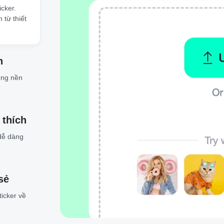
icker.
 từ thiết
h
ông nền
thích
 dễ dàng
sẻ
ticker về