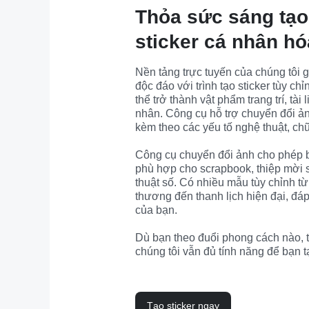
Thỏa sức sáng tạo
sticker cá nhân hó
Nền tảng trực tuyến của chúng tôi gi
độc đáo với trình tạo sticker tùy ch
thể trở thành vật phẩm trang trí, tài
nhân. Công cụ hỗ trợ chuyển đổi ản
kèm theo các yếu tố nghệ thuật, chữ 
Công cụ chuyển đổi ảnh cho phép bạ
phù hợp cho scrapbook, thiệp mời 
thuật số. Có nhiều mẫu tùy chỉnh từ
thương đến thanh lịch hiện đại, đá
của bạn.

Dù bạn theo đuổi phong cách nào, tr
chúng tôi vẫn đủ tính năng để bạn t
Tạo sticker ngay