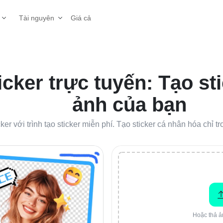
Giá cả
Tài nguyên
ticker trực tuyến: Tạo st
ảnh của bạn
r với trình tạo sticker miễn phí. Tạo sticker cá nhân hóa chỉ t
Hoặc thả ả