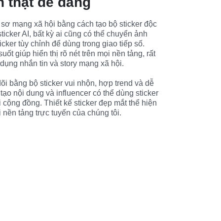
n thật dễ dàng
sơ mạng xã hội bằng cách tạo bộ sticker độc 
sticker AI, bất kỳ ai cũng có thể chuyển ảnh 
cker tùy chỉnh để dùng trong giao tiếp số. 
uốt giúp hiển thị rõ nét trên mọi nền tảng, rất 
ụng nhắn tin và story mạng xã hội.
õi bằng bộ sticker vui nhộn, hợp trend và dễ 
tạo nội dung và influencer có thể dùng sticker 
i cộng đồng. Thiết kế sticker đẹp mắt thể hiện 
 nền tảng trực tuyến của chúng tôi.