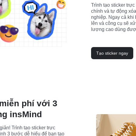
Trình tạo sticker trự
chính và tự động xóa 
nghiệp. Ngay cả khi b
lên và công cụ sẽ xử 
lượng cao dùng đượ
Tạo sticker ngay
 miễn phí với 3
ng insMind
iản! Trình tạo sticker trực 
ình 3 bước dễ hiểu để bạn tạo 