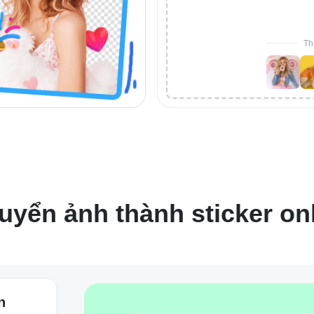
Th
uyển ảnh thành sticker on
n