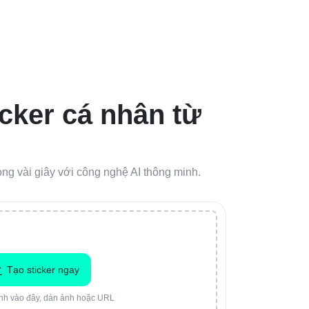
icker cá nhân từ
rong vài giây với công nghệ AI thông minh.
Tạo sticker ngay
nh vào đây, dán ảnh hoặc URL