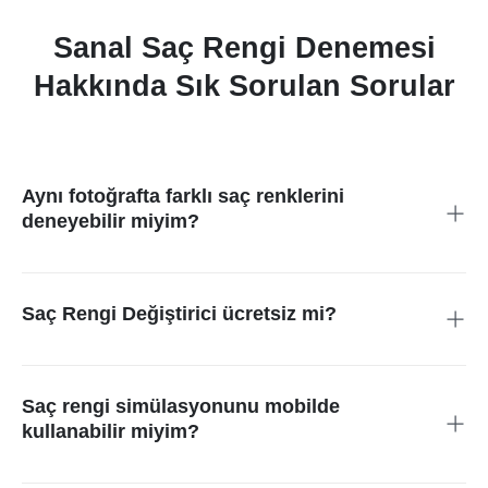
Sanal Saç Rengi Denemesi
Hakkında Sık Sorulan Sorular
Aynı fotoğrafta farklı saç renklerini
deneyebilir miyim?
Evet! Orijinal görüntünüzü değiştirmeden, sarıdan kırmızıya,
kahverengi ve siyaha kadar birden fazla renk seçeneğini
keşfedebilirsiniz.
Saç Rengi Değiştirici ücretsiz mi?
Kullanıcılar, renk seçimi için sanal saç rengi deneme aracına
ücretsiz erişebilirler.
Saç rengi simülasyonunu mobilde
kullanabilir miyim?
Araç, mobil telefonlarda ve masaüstü bilgisayarlarda sorunsuz