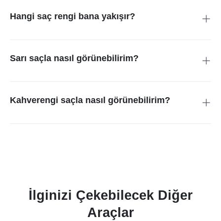
çalışır, böylece kullanıcılar her yerden renkleri test edebilirler.
Hangi saç rengi bana yakışır?
Sistem, cilt renginiz ve yüz hatlarınıza göre en uygun stilleri
önererek renk seçeneklerini belirler.
Sarı saçla nasıl görünebilirim?
insMind’ı kullanarak, saçınızı boyamadan sarı saç
deneyebilirsiniz ve cevabınızı alabilirsiniz.
Kahverengi saçla nasıl görünebilirim?
Fotoğrafınızı seçtikten sonra kahverengi veya başka herhangi
bir saç rengini seçerek otomatik renk önizlemesi alabilirsiniz.
İlginizi Çekebilecek Diğer
Araçlar