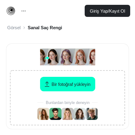
Giriş Yap/Kayıt Ol
Görsel
Sanal Saç Rengi
Bir fotoğraf yükleyin
Bunlardan biriyle deneyin