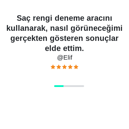
i
Saç rengi deneme aracını
kullanarak, nasıl görüneceğimi
s
gerçekten gösteren sonuçlar
elde ettim.
@Elif