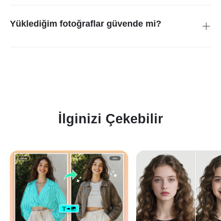
eşleştirerek kusursuz sonuçlar oluşturur. Açılan gözler otantik
görünür ve yüzün geri kalanıyla mükemmel uyum sağlar.
Yüklediğim fotoğraflar güvende mi?
Evet. Tüm görseller çevrimiçi olarak güvenli şekilde işlenir.
Fotoğraflarınız asla saklanmaz veya paylaşılmaz; böylece
gizliliğiniz tamamen korunur.
İlginizi Çekebilir