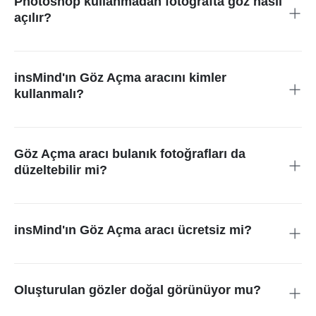
Photoshop kullanmadan fotoğrafta göz nasıl
açılır?
Sadece fotoğrafınızı insMind'a yükleyin ve gerisini yapay
zekâya bırakın. Photoshop veya düzenleme deneyimine gerek
yok; gözler saniyeler içinde doğal şekilde açılır.
insMind'ın Göz Açma aracını kimler
kullanmalı?
Fotoğraflarda kapalı gözleri hızlı ve kolay şekilde düzeltmek
isteyen herkes. Günlük kullanıcılar, fotoğrafçılar, blogger'lar
veya özel anılarını korumak isteyen herkes için idealdir.
Göz Açma aracı bulanık fotoğrafları da
düzeltebilir mi?
Evet. insMind'ın aracı, fotoğraf hafif bulanık olsa bile kapalı
gözleri açabilir. Sonuçlar yine doğal ve gerçekçi kalır; fotoğraf
kullanılabilirliğini kaybetmez.
insMind'ın Göz Açma aracı ücretsiz mi?
Evet, yeni kullanıcılara ücretsiz deneme kredileri sunulur.
Ayrıca Pro'ya yükseltebilir veya çok uygun fiyatlarla ek kredi
satın alabilirsiniz.
Oluşturulan gözler doğal görünüyor mu?
Kesinlikle. Yapay zekâ cilt tonunu, ışığı ve göz şeklini