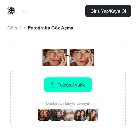
Giriş Yap/Kayıt Ol
Görsel
Fotoğrafta Göz Açma
Fotoğraf yükle
Bunlardan biriyle deneyin