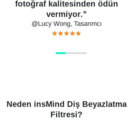
ödün
tasarruf ediyorum.”
@Mark Thompson, Fotoğrafçı
Neden insMind Diş Beyazlatma
Filtresi?