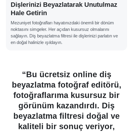
Dişlerinizi Beyazlatarak Unutulmaz
Hale Getirin
Mezuniyet fotoğrafları hayatınızdaki önemli bir dönüm
noktasını simgeler. Her açıdan kusursuz olmalarını
sağlayın. Diş beyazlatma filtresi ile dişlerinizi parlatın ve
en doğal halinizle ışıldayın.
iş
“Bu yapay zeka destekli ara
törü,
fotoğraflarda dişleri
 bir
beyazlatmak son derece kol
Diş
Fırça aracı ve hızlı işleme
al ve
süresi sayesinde düzenle
or,
için harcadığım zamanda