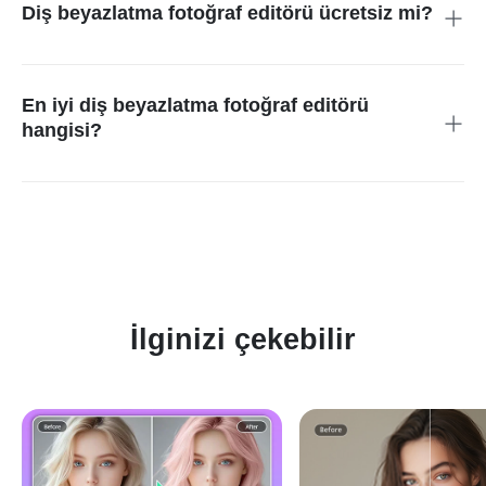
seçtikten sonra yapay zeka otomatik olarak beyazlatma
Diş beyazlatma fotoğraf editörü ücretsiz mi?
efektini uygular.
Evet, fotografta dis beyazlatma aracı tamamen ücretsizdir.
Mobil cihazlar dahil tüm platformlarda fotoğrafta diş
beyazlatma yapabilirsiniz.
En iyi diş beyazlatma fotoğraf editörü
hangisi?
En üst sırada insMind yer alır. En iyi diş beyazlatma fotoğraf
editörü, hızlı ve doğal sonuçlar sunmak için AI teknolojisini
entegre eder. Selfie’ler, portreler ve profesyonel çekimler için
ideal olan bu kolay kullanımlı araç, fotoğrafta diş beyazlatma
ihtiyacınızı tek tıkla karşılar.
İlginizi çekebilir