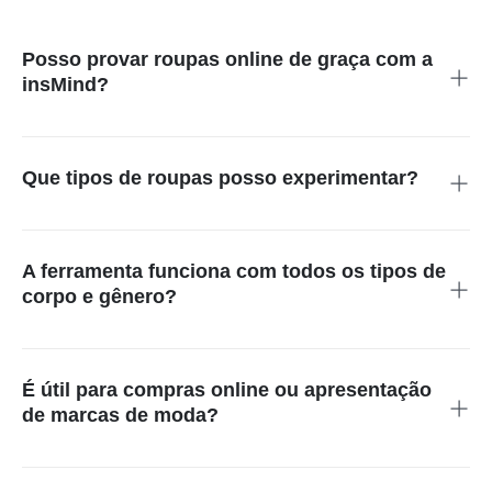
Posso provar roupas online de graça com a
insMind?
Sim! A insMind oferece um provador virtual de roupas gratuito
com IA, permitindo testar vários estilos antes de comprar.
Que tipos de roupas posso experimentar?
Você pode experimentar roupas online de vários estilos — do
casual ao formal — com opções diversas de cores e designs.
A ferramenta funciona com todos os tipos de
corpo e gênero?
Com certeza! A IA se adapta à forma do corpo e gênero,
oferecendo resultados precisos para qualquer pessoa.
É útil para compras online ou apresentação
de marcas de moda?
Sim! A funcionalidade de vestiário virtual é perfeita para
consumidores e lojistas que desejam visualizações precisas e