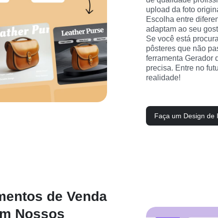
upload da foto origina
Escolha entre difere
adaptam ao seu gost
Se você está procura
pôsteres que não pa
ferramenta Gerador 
precisa. Entre no fut
realidade!
Faça um Design de 
mentos de Venda
om Nossos