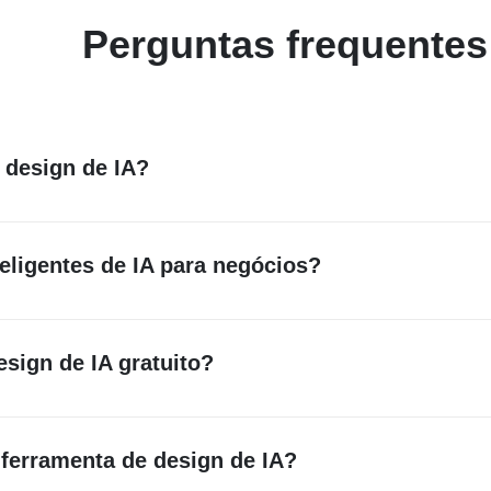
Perguntas frequentes
 design de IA?
teligência artificial para gerar conteúdo visual a partir de seu
duzirá rapidamente designs profissionais para você.
eligentes de IA para negócios?
 de diferentes ferramentas. Quanto ao insMind, você pode usá-l
dos em IA fornecem uma maneira fácil de criar recursos de mar
ara o seu negócio. Em pouco tempo e com custos razoáveis, voc
esign de IA gratuito?
ores de design de IA gratuitos disponíveis, como o insMind, q
os com baixa qualidade. Eles oferecem vários recursos para ajud
ode atualizar para o Pro para obter downloads melhores e de a
erramenta de design de IA?