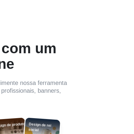
A com um
ine
rimente nossa ferramenta
profissionais, banners,
ign de produto
Design de rei
social