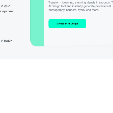
 o que
s opções,
 e baixe-