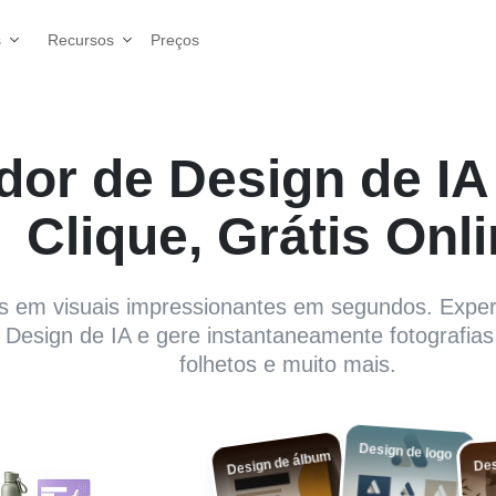
Preços
s
Recursos
dor de Design de I
Clique, Grátis Onl
as em visuais impressionantes em segundos. Expe
Design de IA e gere instantaneamente fotografias 
folhetos e muito mais.
Design de logo
Design de álbum
Des