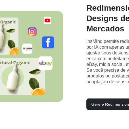
Redimensi
Designs de
Mercados
insMind permite redi
por IA com apenas um
ajustar seus designs
encaixem perfeitame
eBay, mídia social, e
Se você precisa de v
produtos ou postagens
adaptação de seus re
Gere e Redimension