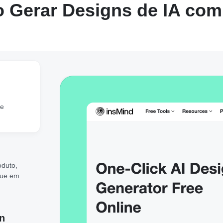
 Gerar Designs de IA com
de
oduto,
que em
n