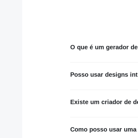
O que é um gerador de
É uma ferramenta que utiliza in
ou escrever um aviso e ele pro
Posso usar designs int
Depende do contrato de licença
Os designs inteligentes basea
postagens em mídias sociais p
Existe um criador de d
Definitivamente! Existem criad
custo se você optar por baixá-l
gastar dinheiro. Você também p
Como posso usar uma f