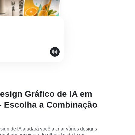
esign Gráfico de IA em
- Escolha a Combinação
ign de IA ajudará você a criar vários designs 
onal em um piscar de olhos; basta fazer 