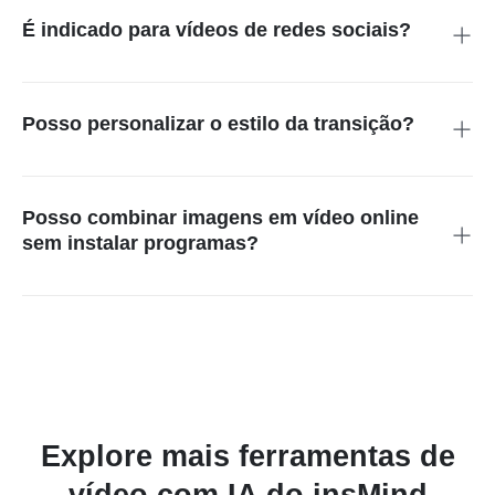
É indicado para vídeos de redes sociais?
Sim. A ferramenta suporta formatos vertical, quadrado e
horizontal, ideais para Reels, Shorts e TikTok.
Posso personalizar o estilo da transição?
Pode. Basta descrever estilos como movimento
cinematográfico ou morphing para guiar a IA.
Posso combinar imagens em vídeo online
sem instalar programas?
Sim. O insMind permite juntar imagens em vídeo online sem
instalar nenhum software.
Explore mais ferramentas de
vídeo com IA do insMind