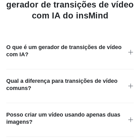
gerador de transições de vídeo
com IA do insMind
O que é um gerador de transições de vídeo
com IA?
É uma ferramenta que cria movimento fluido entre duas
imagens, gerando quadros intermediários automaticamente e
produzindo um vídeo contínuo e natural.
Qual a diferença para transições de vídeo
comuns?
Transições tradicionais usam cortes ou fades. O insMind cria
movimento real com IA, resultando em transições
cinematográficas mais naturais.
Posso criar um vídeo usando apenas duas
imagens?
Sim. Basta enviar uma imagem inicial e uma final. A IA cria
toda a transição entre elas.