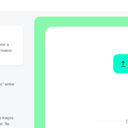
one a
rmatos
so" entre
s traços
el. Se