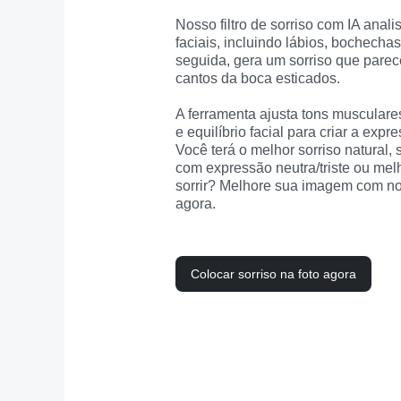
Nosso filtro de sorriso com IA anali
faciais, incluindo lábios, bochechas
seguida, gera um sorriso que parece
cantos da boca esticados.  

A ferramenta ajusta tons musculares 
e equilíbrio facial para criar a expr
Você terá o melhor sorriso natural, s
com expressão neutra/triste ou melh
sorrir? Melhore sua imagem com noss
agora.
Colocar sorriso na foto agora