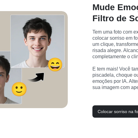
Mude Emo
Filtro de S
Tem uma foto com expr
colocar sorriso em 
um clique, transform
risada alegre. Alcanc
completamente o clima
E tem mais! Você tam
piscadela, choque o
emoções por IA. Alte
sua imagem com ape
Colocar sorriso na f