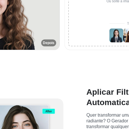
Ou solte a im
T
Depois
Aplicar Fil
Automatica
Quer transformar uma
radiante? O Gerador 
transformar qualquer