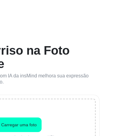
rriso na Foto
e
o com IA da insMind melhora sua expressão
o.
Carregar uma foto